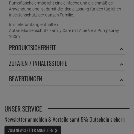
unangenehmes Hautgefühl. Dadurch eignet es sich
hervorragend für den täglichen Einsatz bei Freizeitaktivitäten,
im Urlaub oder während der Mückensaison.
Für eine optimale Schutzwirkung wird das Spray gleichmäßig
auf alle unbedeckten Hautstellen aufgetragen und
anschließend sorgfältig verteilt. Für die Anwendung im Gesicht
sollte das Spray zunächst auf die Hände gesprüht und danach
unter Aussparung der Augen- und Mundpartie aufgetragen
werden. Bei Bedarf kann die Anwendung entsprechend den
Anwendungshinweisen wiederholt werden.
Praktischer Begleiter für unterwegs
Die handliche 100-ml-Pumpsprayflasche passt problemlos in
Rucksack, Handtasche oder Reisegepäck und ist jederzeit
schnell einsatzbereit. Ob beim Wandern, Camping, Picknick,
Sport oder auf Reisen – das Autan Family Care Pumpspray
bietet einen zuverlässigen Schutz vor Mücken und unterstützt
einen entspannten Aufenthalt im Freien. Die praktische
Pumpflasche ermöglicht eine einfache und gleichmäßige
Anwendung und ist damit die ideale Lösung für den täglichen
Insektenschutz der ganzen Familie.