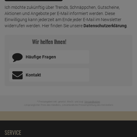
Im Lieferumfang enthalten:
Autan Mückenschutz Family Care mit Aloe Vera Pumpspray
100ml
PRODUKTSICHERHEIT
ZUTATEN / INHALTSSTOFFE
BEWERTUNGEN
UNSER SERVICE
Newsletter anmelden & Vorteile samt 5% Gutschein sichern
ZUM NEWSLETTER ANMELDEN
Ich möchte zukünftig über Trends, Schnäppchen, Gutscheine,
Aktionen und Angebote per E-Mail informiert werden. Diese
Einwilligung kann jederzeit am Ende jeder E-Mail im Newsletter