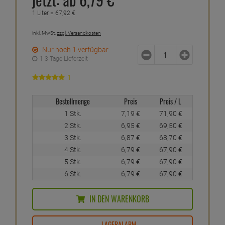
Der enthaltene Wirkstoff Icaridin hält Mücken wirksam von
der Haut fern. Das Pumpspray zieht schnell ein, klebt nicht
und eignet sich ideal für Freizeit, Urlaub, Garten und
Camping
Für einen zuverlässigen Schutz wird das Spray gleichmäßig
auf die unbedeckte Haut aufgetragen
Verwenden Sie das Produkt sparsam, wegen der
Ergiebigkeit
Inhalt: 100ml
Biozidprodukte vorsichtig verwenden. Vor Gebrauch stets
Etikett und Produktinformationen lesen. BAUA-Nr.: N-30767
20 %
statt:
8,
99
€
jetzt:
ab
6,
79
€
1 Liter =
67,
92
€
inkl. MwSt.
zzgl. Versandkosten