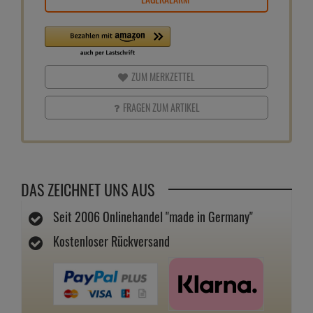
Nur noch 1 verfügbar
1-3 Tage Lieferzeit
1
Bestellmenge
Preis
Preis / L
1 Stk.
7,
19
€
71,
90
€
2 Stk.
6,
95
€
69,
50
€
3 Stk.
6,
87
€
68,
70
€
4 Stk.
6,
79
€
67,
90
€
5 Stk.
6,
79
€
67,
90
€
6 Stk.
6,
79
€
67,
90
€
IN DEN WARENKORB
LAGERALARM