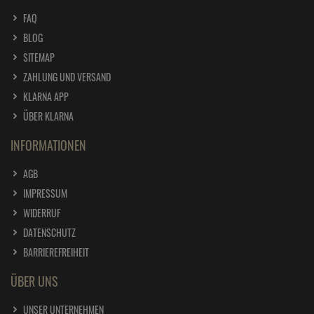
widerrufen werden. Hier finden Sie unsere
Datenschutzerklärung
.
Wir helfen Ihnen!
Häufige Fragen
Kontakt
* Preisangaben inkl. gesetzl. MwSt. und zzgl.
Versandkosten
Ursprünglicher Preis des Händlers,
Unverbindliche Preisempfehlung des Herstellers
1
2
SERVICE
FAQ
BLOG