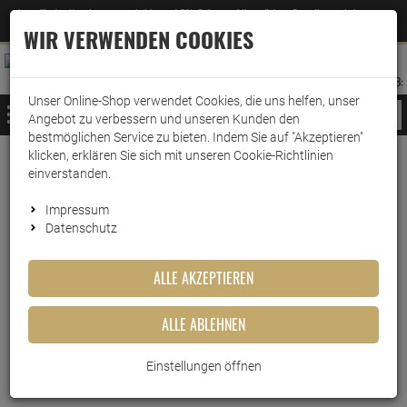
Jetzt für den Newsletter entscheiden und 5% Rabatt auf Ihre nächste Bestellung erhalten
✕
–
Zum Newsletter
WIR VERWENDEN COOKIES
0
0
MERKZETTEL
WARENK
ANMELDEN
AUFKLAPPEN
AUFKLA
ANMELDEN
MERKZETTEL
WARENKORB:
Unser Online-Shop verwendet Cookies, die uns helfen, unser
MENÜ
Angebot zu verbessern und unseren Kunden den
bestmöglichen Service zu bieten. Indem Sie auf "Akzeptieren"
klicken, erklären Sie sich mit unseren Cookie-Richtlinien
Weiter einkaufen
www.wark24.de
Leben & Wohnen
Baumarkt
Insektenschutz
einverstanden.
Autan Mückenschutz Family Care Pumpspray 100ml
Impressum
Datenschutz
Autan Mückenschutz Family
Care Pumpspray 100ml
ALLE AKZEPTIEREN
Artikel-Nummer:
10012103
ALLE ABLEHNEN
Einstellungen öffnen