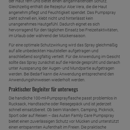
Autan Family Care Pumpspray 100 ml –
Zuverlässiger Mückenschutz für die ganze
Familie
Das Autan Family Care Pumpspray bietet einen zuverlässigen
Schutz vor Mücken und eignet sich ideal für gemeinsame
Aktivitäten im Freien. Ob im Garten, beim Camping, auf Reisen,
beim Grillen oder bei Ausflügen in die Natur – das
Insektenschutzspray hilft dabei, Mückenstiche zu vermeiden
und sorgt für unbeschwerte Stunden im Freien. Die
hautfreundliche Rezeptur wurde speziell für die Bedürfnisse
der ganzen Familie entwickelt und kann bei Erwachsenen
sowie Kindern ab 2 Jahren angewendet werden.
Wirksamer Schutz mit hautfreundlicher Formel
Der enthaltene Wirkstoff Icaridin hält Mücken zuverlässig von
der Haut fern und bietet einen langanhaltenden Schutz.
Gleichzeitig enthält die Rezeptur Aloe Vera, die die Haut
angenehm pflegt und Feuchtigkeit spendet. Das Pumpspray
zieht schnell ein, klebt nicht und hinterlässt kein