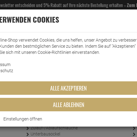
Newsletter entscheiden und 5% Rabatt auf Ihre nächste Bestellung erhalten –
Zum 
VERWENDEN COOKIES
line-Shop verwendet Cookies, die uns helfen, unser Angebot zu verbesse
Kunden den bestmöglichen Service zu bieten. Indem Sie auf "Akzeptieren" 
EL- & GASTROBEDARF
DROGERIE
KÜCHE & HAUSHALT
KFZ
SCANPART
HANS
Sie sich mit unseren Cookie-Richtlinien einverstanden.
essum
schutz
ALLE AKZEPTIEREN
ALLE ABLEHNEN
Wäsche
Wasch-/Trocknerbälle
Bügeln
Einstellungen öffnen
Trocknen
Zulauf-/Ablaufschläuche
Unterbausockel