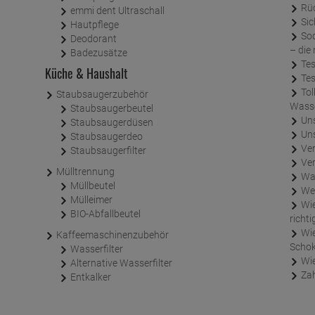
Rü
emmi dent Ultraschall
Sic
Hautpflege
SodaStream Sorten Lipton Ice Tea und Pepsi Max
Deodorant
– die
Badezusätze
Tes
Küche & Haushalt
Tes
Tolle Wasserfilter-Alternativen und
Staubsaugerzubehör
Wasse
Staubsaugerbeutel
Un
Staubsaugerdüsen
Un
Staubsaugerdeo
Ve
Staubsaugerfilter
Ve
Mülltrennung
Wa
Müllbeutel
Wer
Mülleimer
Wie entkalke ich einen Kaffeevollautomaten
BIO-Abfallbeutel
richti
Wieder in unserem Sortiment - Ragusa
Kaffeemaschinenzubehör
Schok
Wasserfilter
Wi
Alternative Wasserfilter
Za
Entkalker