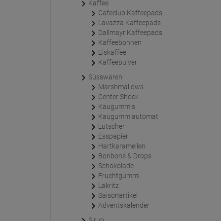
Kaffee
Cafeclub Kaffeepads
Lavazza Kaffeepads
Dallmayr Kaffeepads
Kaffeebohnen
Eiskaffee
Kaffeepulver
Süsswaren
Marshmallows
Center Shock
Kaugummis
Kaugummiautomat
Lutscher
Esspapier
Hartkaramellen
Bonbons & Drops
Schokolade
Fruchtgummi
Lakritz
Saisonartikel
Adventskalender
Sirup