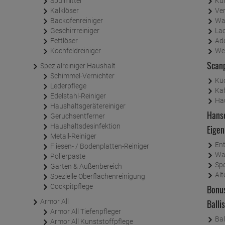
Spülmittel
Kun
Kalklöser
Ve
Backofenreiniger
Wa
Geschirrreiniger
Lac
Fettlöser
Add
Kochfeldreiniger
We
Scan
Spezialreiniger Haushalt
Schimmel-Vernichter
Kü
Lederpflege
Ka
Edelstahl-Reiniger
Ha
Haushaltsgerätereiniger
Hans
Geruchsentferner
Haushaltsdesinfektion
Eige
Metall-Reiniger
En
Fliesen- / Bodenplatten-Reiniger
Wa
Polierpaste
Sp
Garten & Außenbereich
Alt
Spezielle Oberflächenreinigung
Cockpitpflege
Bonus
Armor All
Balli
Armor All Tiefenpfleger
Bal
Armor All Kunststoffpflege