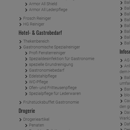
Bal
Armor All Shield
Bal
Armor All Lederpflege
Bal
Frosch Reiniger
Bal
HG Reiniger
Bal
Hotel- & Gastrobedarf
Bal
Bal
Thekenbereich
Bal
Gastronomische Spezialreiniger
Infos
Profi Fensterreiniger
Spezialdesinfektion für Gastronomie
AG
spezielle Grundreinigung
Anleitung für Schnellzugriff vom Smartphone auf
Gastronomiebedarf
dem 
Edelstahlpflege
Ballistol – die Traditionsmarke mit dem
WC-Pflege
umfan
Ofen- und Fritteusenpflege
Bar
Spezialpflege für Lederwaren
blo
Caotina – die etwas andere Trinkschokolade für
Frühstücksbuffet Gastronomie
den g
Drogerie
Das Monin Sirup – viele neue Sorten sind bei
Wark
Drogerieartikel
Da
Penaten
Der Sodasafe – der sichere Stoßschutz für alle