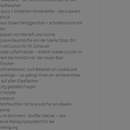
Glasflaschen
ark24
tion
spapier von Mampfi und Küchle
 von Luxus für Ihr Zuhause
ment bei Wark24 inkl. der neuen Bad
rfrischer
schhalteboxen, zum Beispiel von Lock&Lock
 auf allen Glasflächen
fig gestellte Fragen
e Vorteile
pressum
klima
ative Reinigungssystem für die
reinigung