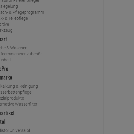
ststoff-Tiefenpfleger
rsiegelung
sch- & Pflegeprogramm
k- & Teilepflege
itive
rkzeug
part
che & Waschen
ffeemaschinenzubehör
ushalt
ePro
nmarke
tkalkung & Reinigung
sserbettenpflege
ezialprodukte
ernative Wasserfilter
artikel
stol
listol Universalöl