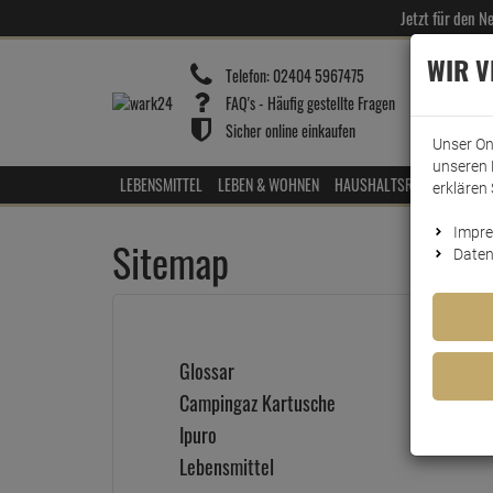
Jetzt für den 
WIR 
Telefon:
02404 5967475
FAQ's - Häufig gestellte Fragen
Sicher online einkaufen
Unser On
unseren 
LEBENSMITTEL
LEBEN & WOHNEN
HAUSHALTSREINIGER
HOT
erklären 
Impr
Sitemap
Daten
Glossar
Campingaz Kartusche
Ipuro
Lebensmittel