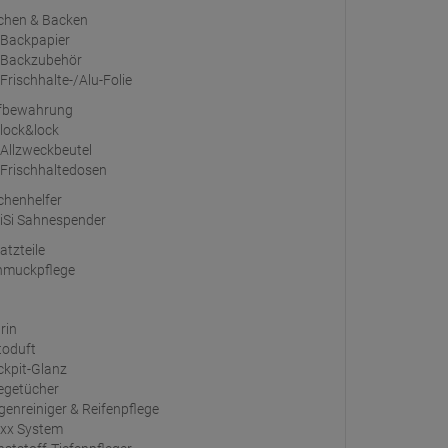
chen & Backen
Backpapier
Backzubehör
Frischhalte-/Alu-Folie
fbewahrung
lock&lock
Allzweckbeutel
Frischhaltedosen
chenhelfer
iSi Sahnespender
atzteile
hmuckpflege
rin
toduft
ckpit-Glanz
legetücher
genreiniger & Reifenpflege
ixx System