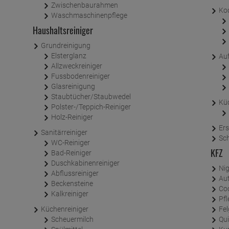
Zwischenbaurahmen
Ko
Waschmaschinenpflege
Haushaltsreiniger
Grundreinigung
Elsterglanz
Au
Allzweckreiniger
Fussbodenreiniger
Glasreinigung
Staubtücher/Staubwedel
Kü
Polster-/Teppich-Reiniger
Holz-Reiniger
Ers
Sanitärreiniger
Sc
WC-Reiniger
KFZ
Bad-Reiniger
Duschkabinenreiniger
Nig
Abflussreiniger
Au
Beckensteine
Co
Kalkreiniger
Pf
Küchenreiniger
Fel
Scheuermilch
Qu