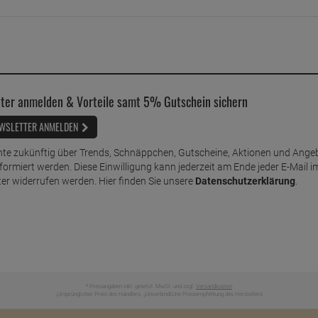
ter anmelden & Vorteile samt 5% Gutschein sichern
WSLETTER ANMELDEN
te zukünftig über Trends, Schnäppchen, Gutscheine, Aktionen und Ange
nformiert werden. Diese Einwilligung kann jederzeit am Ende jeder E-Mail i
er widerrufen werden. Hier finden Sie unsere
Datenschutzerklärung
.
* Preisangaben inkl. gesetzl. MwSt. und zzgl.
Versandkosten
Ursprünglicher Preis des Händlers,
Unverbindliche Preisempfehlung des Herstellers
1
2