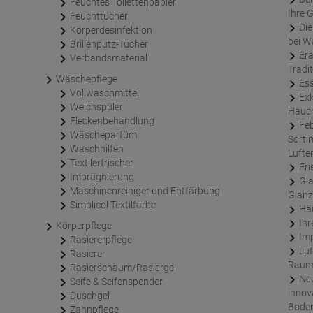
Feuchtes Toilettenpapier
Ihre 
Feuchttücher
Die Ipuro x limitierten Winterdüfte – die Auswahl
Körperdesinfektion
bei W
Brillenputz-Tücher
Erasco Dosen Fertiggerichte – schnelle Küche mit
Verbandsmaterial
Tradi
Wäschepflege
Es
Vollwaschmittel
Exklusive Raumdüfte von der Marke Öpso: Ein
Weichspüler
Hauch
Fleckenbehandlung
Febreze Lufterfrischer – endlich wieder zurück im
Wäscheparfüm
Sorti
Waschhilfen
Lufte
Textilerfrischer
Fri
Imprägnierung
Glasreiniger – so gelingt Ihnen ein schlierenfreier
Maschinenreiniger und Entfärbung
Glanz
Simplicol Textilfarbe
Häu
Ihr
Körperpflege
Im
Rasiererpflege
Luftentfeuchter mit Granulat für ein ideales
Rasierer
Raum
Rasierschaum/Rasiergel
Neu im Sortiment - Swiffer WetJet – das
Seife & Seifenspender
innov
Duschgel
Boden
Zahnpflege