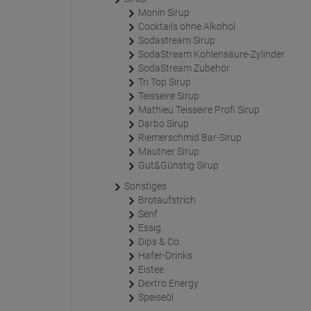
Monin Sirup
Cocktails ohne Alkohol
Sodastream Sirup
SodaStream Kohlensäure-Zylinder
SodaStream Zubehör
Tri Top Sirup
Teisseire Sirup
Mathieu Teisseire Profi Sirup
Darbo Sirup
Riemerschmid Bar-Sirup
Mautner Sirup
Gut&Günstig Sirup
Sonstiges
Brotaufstrich
Senf
Essig
Dips & Co.
Hafer-Drinks
Eistee
Dextro Energy
Speiseöl