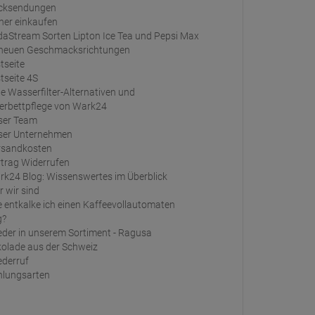
cksendungen
her einkaufen
 neuen Geschmacksrichtungen
tseite
tseite 4S
rbettpflege von Wark24
ser Team
ser Unternehmen
rsandkosten
rtrag Widerrufen
rk24 Blog: Wissenswertes im Überblick
 wir sind
g?
olade aus der Schweiz
ederruf
hlungsarten