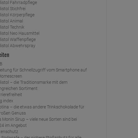
listol Fahrradpflege
listol Stichfrei
listol Körperpflege
listol Animal
listol Technik
listol Neo Hausmittel
listol Waffenpflege
listol Abwehrspray
eiten
B
Homescreen
greichen Sortiment
rierefreiheit
g index
roßen Genuss
24 im Angebot
tenschutz