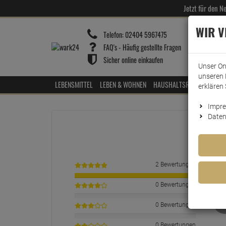
Jetzt für den 
WIR 
Telefon:
02404 5967475
FAQ's - Häufig gestellte Fragen
Sicher online einkaufen
Unser On
unseren 
LEBENSMITTEL
LEBEN & WOHNEN
HAUSHALTSREINIGER
HOT
erklären 
Impr
Daten
2 Bewertungen
0 Bewertungen
0 Bewertungen
0 Bewertungen