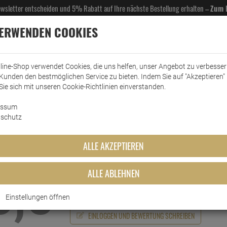
Newsletter entscheiden und 5% Rabatt auf Ihre nächste Bestellung erhalten –
Zum 
VERWENDEN COOKIES
line-Shop verwendet Cookies, die uns helfen, unser Angebot zu verbesse
Kunden den bestmöglichen Service zu bieten. Indem Sie auf "Akzeptieren" 
EL- & GASTROBEDARF
DROGERIE
KÜCHE & HAUSHALT
KFZ
SCANPART
HANS
Sie sich mit unseren Cookie-Richtlinien einverstanden.
essum
schutz
Echte
Bewertungen
ALLE AKZEPTIEREN
iSi Soda Chargers Sodakapseln 10 Kapseln
ALLE ABLEHNEN
5,0
Schreiben Sie jetzt Ihre persönliche Erfahrung mit 
Kaufentscheidung
Einstellungen öffnen
EINLOGGEN UND BEWERTUNG SCHREIBEN