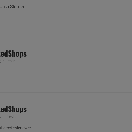
on 5 Sternen
tedShops
hilfreich.
tedShops
hilfreich.
ut empfehlenswert.