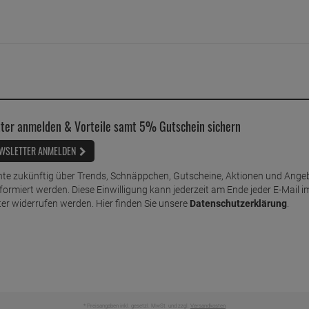
ter anmelden & Vorteile samt 5% Gutschein sichern
WSLETTER ANMELDEN
te zukünftig über Trends, Schnäppchen, Gutscheine, Aktionen und Ange
nformiert werden. Diese Einwilligung kann jederzeit am Ende jeder E-Mail i
er widerrufen werden. Hier finden Sie unsere
Datenschutzerklärung
.
* Preisangaben inkl. gesetzl. MwSt. und zzgl.
Versandkosten