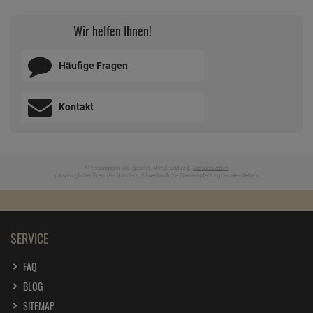
Wir helfen Ihnen!
Häufige Fragen
Kontakt
* Preisangaben inkl. gesetzl. MwSt. und zzgl.
Versandkosten
Ursprünglicher Preis des Händlers,
Unverbindliche Preisempfehlung des Herstellers
1
2
SERVICE
FAQ
BLOG
SITEMAP