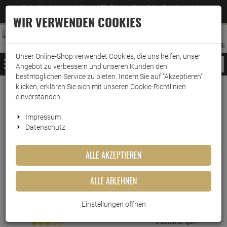
Jetzt für den Newsletter entscheiden und 5% Rabatt auf Ihre nächste Bestellung erhalten
✕
–
Zum Newsletter
WIR VERWENDEN COOKIES
0
0
MERKZETTEL
WARENK
ANMELDEN
AUFKLAPPEN
AUFKLA
ANMELDEN
MERKZETTEL
WARENKORB:
Unser Online-Shop verwendet Cookies, die uns helfen, unser
MENÜ
Angebot zu verbessern und unseren Kunden den
bestmöglichen Service zu bieten. Indem Sie auf "Akzeptieren"
klicken, erklären Sie sich mit unseren Cookie-Richtlinien
einverstanden.
Echte
Bewertungen
Impressum
Datenschutz
EINLOGGEN UND BEWERTUNG SCHREIBEN
ALLE AKZEPTIEREN
ALLE ABLEHNEN
2 Bewertungen
0 Bewertungen
Einstellungen öffnen
0 Bewertungen