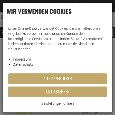
Jetzt für den Newsletter entscheiden und 5% Rabatt auf Ihre nächste Bestellung erhalten
✕
–
Zum Newsletter
WIR VERWENDEN COOKIES
0
0
MERKZETTEL
WARENK
ANMELDEN
AUFKLAPPEN
AUFKLA
ANMELDEN
MERKZETTEL
WARENKORB:
Unser Online-Shop verwendet Cookies, die uns helfen, unser
MENÜ
Angebot zu verbessern und unseren Kunden den
bestmöglichen Service zu bieten. Indem Sie auf "Akzeptieren"
klicken, erklären Sie sich mit unseren Cookie-Richtlinien
einverstanden.
Echte
Bewertungen
Impressum
Datenschutz
EINLOGGEN UND BEWERTUNG SCHREIBEN
ALLE AKZEPTIEREN
ALLE ABLEHNEN
0 Bewertungen
0 Bewertungen
Einstellungen öffnen
0 Bewertungen