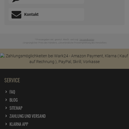
Kontakt
* Preisangaben inkl. gesetzl. MwSt. und zzgl.
Versandkosten
Ursprünglicher Preis des Händlers,
Unverbindliche Preisempfehlung des Herstellers
1
2
SERVICE
FAQ
BLOG
SITEMAP
ZAHLUNG UND VERSAND
KLARNA APP