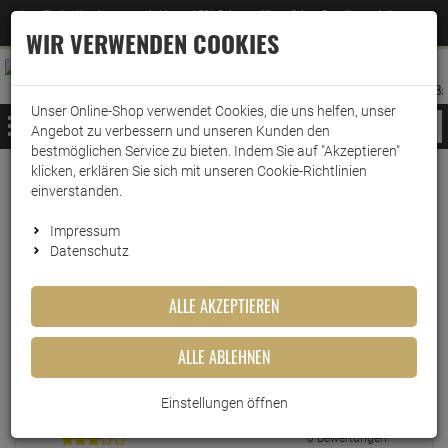
Jetzt für den Newsletter entscheiden und 5% Rabatt auf Ihre nächste Bestellung erhalten
✕
–
Zum Newsletter
WIR VERWENDEN COOKIES
0
0
MERKZETTEL
WARENK
ANMELDEN
AUFKLAPPEN
AUFKLA
ANMELDEN
MERKZETTEL
WARENKORB:
Unser Online-Shop verwendet Cookies, die uns helfen, unser
MENÜ
Angebot zu verbessern und unseren Kunden den
bestmöglichen Service zu bieten. Indem Sie auf "Akzeptieren"
klicken, erklären Sie sich mit unseren Cookie-Richtlinien
einverstanden.
Echte
Bewertungen
Impressum
Datenschutz
EINLOGGEN UND BEWERTUNG SCHREIBEN
ALLE AKZEPTIEREN
ALLE ABLEHNEN
0 Bewertungen
0 Bewertungen
Einstellungen öffnen
0 Bewertungen