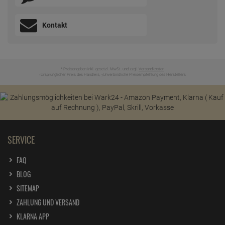
Kontakt
* Preisangaben inkl. gesetzl. MwSt. und zzgl.
Versandkosten
Ursprünglicher Preis des Händlers,
Unverbindliche Preisempfehlung des Herstellers
1
2
SERVICE
FAQ
BLOG
SITEMAP
ZAHLUNG UND VERSAND
KLARNA APP