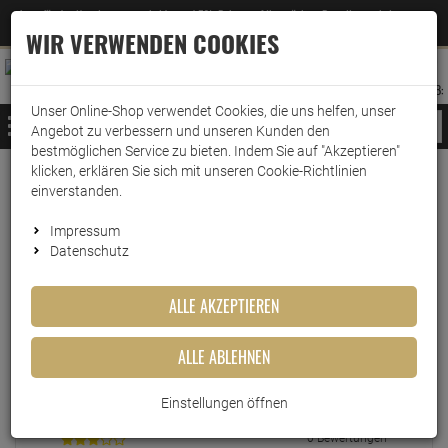
Jetzt für den Newsletter entscheiden und 5% Rabatt auf Ihre nächste Bestellung erhalten
✕
–
Zum Newsletter
WIR VERWENDEN COOKIES
0
0
MERKZETTEL
WARENK
ANMELDEN
AUFKLAPPEN
AUFKLA
ANMELDEN
MERKZETTEL
WARENKORB:
Unser Online-Shop verwendet Cookies, die uns helfen, unser
MENÜ
Angebot zu verbessern und unseren Kunden den
bestmöglichen Service zu bieten. Indem Sie auf "Akzeptieren"
klicken, erklären Sie sich mit unseren Cookie-Richtlinien
einverstanden.
Echte
Bewertungen
Impressum
Datenschutz
EINLOGGEN UND BEWERTUNG SCHREIBEN
ALLE AKZEPTIEREN
ALLE ABLEHNEN
0 Bewertungen
0 Bewertungen
Einstellungen öffnen
0 Bewertungen