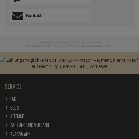
Kontakt
* Preisangaben inkl. gesetzl. MwSt. und zzgl.
Versandkosten
Ursprünglicher Preis des Händlers,
Unverbindliche Preisempfehlung des Herstellers
1
2
SERVICE
FAQ
BLOG
SITEMAP
ZAHLUNG UND VERSAND
KLARNA APP