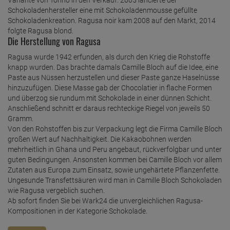
Schokoladenhersteller eine mit Schokoladenmousse gefüllte
Schokoladenkreation. Ragusa noir kam 2008 auf den Markt, 2014
folgte Ragusa blond.
Die Herstellung von Ragusa
Ragusa wurde 1942 erfunden, als durch den Krieg die Rohstoffe
knapp wurden. Das brachte damals Camille Bloch auf die Idee, eine
Paste aus Nüssen herzustellen und dieser Paste ganze Haselnüsse
hinzuzufügen. Diese Masse gab der Chocolatier in flache Formen
und überzog sie rundum mit Schokolade in einer dünnen Schicht.
Anschließend schnitt er daraus rechteckige Riegel von jeweils 50
Gramm.
Von den Rohstoffen bis zur Verpackung legt die Firma Camille Bloch
großen Wert auf Nachhaltigkeit. Die Kakaobohnen werden
mehrheitlich in Ghana und Peru angebaut, rückverfolgbar und unter
guten Bedingungen. Ansonsten kommen bei Camille Bloch vor allem
Zutaten aus Europa zum Einsatz, sowie ungehärtete Pflanzenfette.
Ungesunde Transfettsäuren wird man in Camille Bloch Schokoladen
wie Ragusa vergeblich suchen.
Ab sofort finden Sie bei Wark24 die unvergleichlichen Ragusa-
Kompositionen in der Kategorie Schokolade.