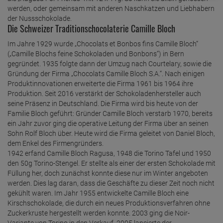
werden, oder gemeinsam mit anderen Naschkatzen und Liebhabern
der Nussschokolade.
Die Schweizer Traditionschocolaterie Camille Bloch
Im Jahre 1929 wurde „Chocolats et Bonbos fins Camille Bloch“
(„Camille Blochs feine Schokoladen und Bonbons“) in Bern
gegründet. 1935 folgte dann der Umzug nach Courtelary, sowie die
Gründung der Firma „Chocolats Camille Bloch S.A.“. Nach einigen
Produktinnovationen erweiterte die Firma 1961 bis 1964 ihre
Produktion. Seit 2016 verstärkt der Schokoladenhersteller auch
seine Präsenz in Deutschland. Die Firma wird bis heute von der
Familie Bloch geführt: Gründer Camille Bloch verstarb 1970, bereits
ein Jahr zuvor ging die operative Leitung der Firma über an seinen
Sohn Rolf Bloch über. Heute wird die Firma geleitet von Daniel Bloch,
dem Enkel des Firmengründers.
1942 erfand Camille Bloch Ragusa, 1948 die Torino Tafel und 1950
den 50g Torino-Stengel. Er stellte als einer der ersten Schokolade mit
Füllung her, doch zunächst konnte diese nur im Winter angeboten
werden. Dies lag daran, dass die Geschäfte zu dieser Zeit noch nicht
gekühlt waren. Im Jahr 1955 entwickelte Camille Bloch eine
Kirschschokolade, die durch ein neues Produktionsverfahren ohne
Zuckerkruste hergestellt werden konnte. 2003 ging die Noir-
Variante von Torino in den Verkauf. 2005 lancierte der