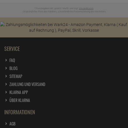
* Preisangaben inkl. gesetzl. MwSt. und zzgl.
Versandkosten
Ursprünglicher Preis des Händlers,
Unverbindliche Preisempfehlung des Herstellers
1
2
SERVICE
FAQ
BLOG
SITEMAP
ZAHLUNG UND VERSAND
KLARNA APP
ÜBER KLARNA
INFORMATIONEN
AGB