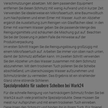
Verschmutzungen absetzen. Mit dem passenden Equipment
entfernen Sie diesen Schmutz mit wenig Aufwand und in kurzer Zeit.
Verwenden Sie idealerweise ein Mikrofasertuch, eine Baumwolltuch
zum Nachpolieren und einen Eimer mit Wasser. Auch ein Abzieher
ergänzt die Ausstattung zum Reinigen von Glasflächen ideal. In den
Eimer mit warmem Wasser geben Sie die passende Menge des
Reinigungsmittels und schäumen die Mischung gut auf. Beachten
Sie bei der Dosierung in jedem Falle die Hinweise auf der
Produktverpackung.
Im ersten Schritt tragen Sie die Reinigungslösung großzügig mit
einem Mikrofasertuch auf. Arbeiten Sie immer von oben nach unten,
damit der Schmutz abfließen kann. Im zweiten Schritt verwenden
Sie den Abzieher um das Wasser zusammen mit dem Schmutz
abzunehmen. Mit dem trockenen Tuch polieren Sie die Scheibe
abschließend, um überschüssiges Wasser aufzunehmen und
Schmutzränder zu vermeiden. Das Ergebnis ist ein strahlender
Glanz ohne störende Schlieren.
Spezialprodukte für saubere Scheiben bei Wark24
Für die schnelle Reinigung von hartnäckigem Schmutz finden Sie bei
Wark24 auch viele praktische Spezialprodukte. Diese müssen Sie
meist nur Aufsprühen und mit einem trockenen Tuch einreiben.
Diese lösen den Schmutz und binden ihn in Ihrem Tuch. Für Spiegel