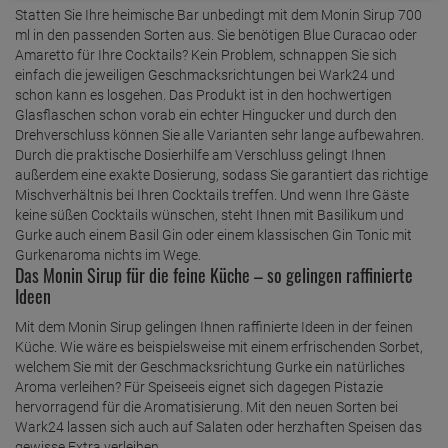
Statten Sie Ihre heimische Bar unbedingt mit dem Monin Sirup 700
ml in den passenden Sorten aus. Sie benötigen Blue Curacao oder
Amaretto für Ihre Cocktails? Kein Problem, schnappen Sie sich
einfach die jeweiligen Geschmacksrichtungen bei Wark24 und
schon kann es losgehen. Das Produkt ist in den hochwertigen
Glasflaschen schon vorab ein echter Hingucker und durch den
Drehverschluss können Sie alle Varianten sehr lange aufbewahren.
Durch die praktische Dosierhilfe am Verschluss gelingt Ihnen
außerdem eine exakte Dosierung, sodass Sie garantiert das richtige
Mischverhältnis bei Ihren Cocktails treffen. Und wenn Ihre Gäste
keine süßen Cocktails wünschen, steht Ihnen mit Basilikum und
Gurke auch einem Basil Gin oder einem klassischen Gin Tonic mit
Gurkenaroma nichts im Wege.
Das Monin Sirup für die feine Küche – so gelingen raffinierte
Ideen
Mit dem Monin Sirup gelingen Ihnen raffinierte Ideen in der feinen
Küche. Wie wäre es beispielsweise mit einem erfrischenden Sorbet,
welchem Sie mit der Geschmacksrichtung Gurke ein natürliches
Aroma verleihen? Für Speiseeis eignet sich dagegen Pistazie
hervorragend für die Aromatisierung. Mit den neuen Sorten bei
Wark24 lassen sich auch auf Salaten oder herzhaften Speisen das
gewisse Extra verleihen.