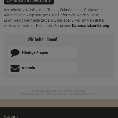
ZUM NEWSLETTER ANMELDEN
Ich möchte zukünftig über Trends, Schnäppchen, Gutscheine,
Aktionen und Angebote per E-Mail informiert werden. Diese
Einwilligung kann jederzeit am Ende jeder E-Mail im Newsletter
widerrufen werden. Hier finden Sie unsere
Datenschutzerklärung
.
Wir helfen Ihnen!
Häufige Fragen
Kontakt
* Preisangaben inkl. gesetzl. MwSt. und zzgl.
Versandkosten
Ursprünglicher Preis des Händlers,
Unverbindliche Preisempfehlung des Herstellers
1
2
SERVICE