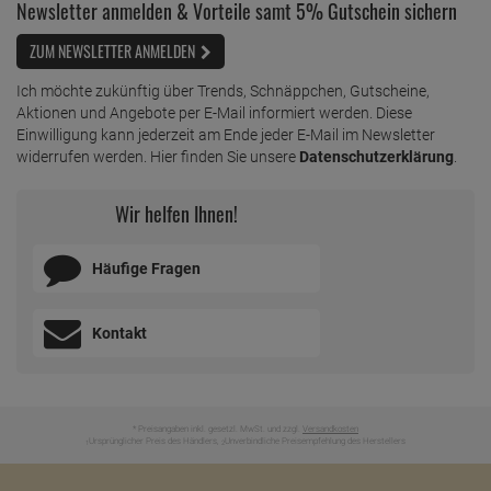
Newsletter anmelden & Vorteile samt 5% Gutschein sichern
ZUM NEWSLETTER ANMELDEN
Ich möchte zukünftig über Trends, Schnäppchen, Gutscheine,
Aktionen und Angebote per E-Mail informiert werden. Diese
Einwilligung kann jederzeit am Ende jeder E-Mail im Newsletter
widerrufen werden. Hier finden Sie unsere
Datenschutzerklärung
.
Wir helfen Ihnen!
Häufige Fragen
Kontakt
* Preisangaben inkl. gesetzl. MwSt. und zzgl.
Versandkosten
Ursprünglicher Preis des Händlers,
Unverbindliche Preisempfehlung des Herstellers
1
2