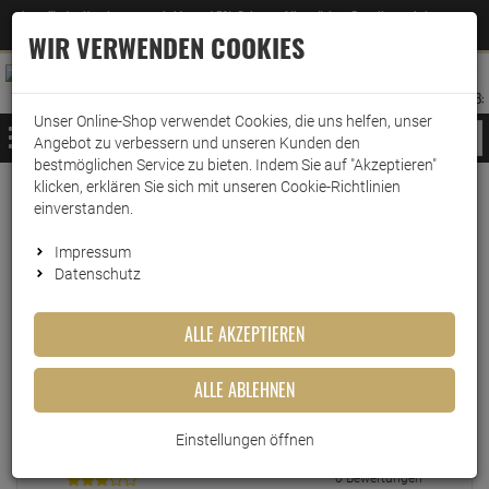
Jetzt für den Newsletter entscheiden und 5% Rabatt auf Ihre nächste Bestellung erhalten
✕
–
Zum Newsletter
WIR VERWENDEN COOKIES
0
0
MERKZETTEL
WARENK
ANMELDEN
AUFKLAPPEN
AUFKLA
ANMELDEN
MERKZETTEL
WARENKORB:
Unser Online-Shop verwendet Cookies, die uns helfen, unser
MENÜ
Angebot zu verbessern und unseren Kunden den
bestmöglichen Service zu bieten. Indem Sie auf "Akzeptieren"
klicken, erklären Sie sich mit unseren Cookie-Richtlinien
einverstanden.
Echte
Bewertungen
Impressum
Datenschutz
EINLOGGEN UND BEWERTUNG SCHREIBEN
ALLE AKZEPTIEREN
ALLE ABLEHNEN
2 Bewertungen
1 Bewertungen
Einstellungen öffnen
0 Bewertungen