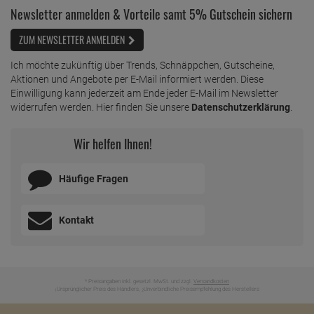
Newsletter anmelden & Vorteile samt 5% Gutschein sichern
ZUM NEWSLETTER ANMELDEN
Ich möchte zukünftig über Trends, Schnäppchen, Gutscheine,
Aktionen und Angebote per E-Mail informiert werden. Diese
Einwilligung kann jederzeit am Ende jeder E-Mail im Newsletter
widerrufen werden. Hier finden Sie unsere
Datenschutzerklärung
.
Wir helfen Ihnen!
Häufige Fragen
Kontakt
* Preisangaben inkl. gesetzl. MwSt. und zzgl.
Versandkosten
Ursprünglicher Preis des Händlers,
Unverbindliche Preisempfehlung des Herstellers
1
2