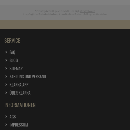
* Preisangaben inkl. gesetzl. MwSt. und zzgl.
Versandkosten
Ursprünglicher Preis des Händlers,
Unverbindliche Preisempfehlung des Herstellers
1
2
SERVICE
FAQ
BLOG
SITEMAP
ZAHLUNG UND VERSAND
KLARNA APP
ÜBER KLARNA
INFORMATIONEN
AGB
IMPRESSUM