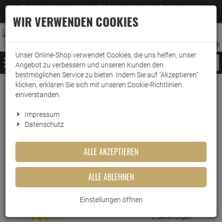
Jetzt für den Newsletter entscheiden und 5% Rabatt auf Ihre nächste Bestellung erhalten
✕
–
Zum Newsletter
WIR VERWENDEN COOKIES
0
0
MERKZETTEL
WARENK
ANMELDEN
AUFKLAPPEN
AUFKLA
ANMELDEN
MERKZETTEL
WARENKORB:
Unser Online-Shop verwendet Cookies, die uns helfen, unser
MENÜ
Angebot zu verbessern und unseren Kunden den
bestmöglichen Service zu bieten. Indem Sie auf "Akzeptieren"
klicken, erklären Sie sich mit unseren Cookie-Richtlinien
einverstanden.
Echte
Bewertungen
Impressum
Datenschutz
EINLOGGEN UND BEWERTUNG SCHREIBEN
ALLE AKZEPTIEREN
ALLE ABLEHNEN
4 Bewertungen
1 Bewertungen
Einstellungen öffnen
0 Bewertungen