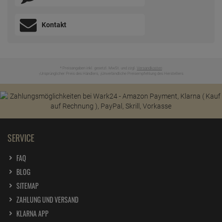
Kontakt
* Preisangaben inkl. gesetzl. MwSt. und zzgl.
Versandkosten
Ursprünglicher Preis des Händlers,
Unverbindliche Preisempfehlung des Herstellers
1
2
SERVICE
FAQ
BLOG
SITEMAP
ZAHLUNG UND VERSAND
KLARNA APP