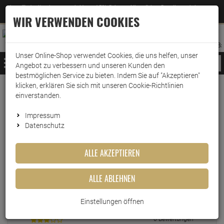
Jetzt für den Newsletter entscheiden und 5% Rabatt auf Ihre nächste Bestellung erhalten
✕
–
Zum Newsletter
WIR VERWENDEN COOKIES
0
0
MERKZETTEL
WARENK
ANMELDEN
AUFKLAPPEN
AUFKLA
ANMELDEN
MERKZETTEL
WARENKORB:
Unser Online-Shop verwendet Cookies, die uns helfen, unser
MENÜ
Angebot zu verbessern und unseren Kunden den
bestmöglichen Service zu bieten. Indem Sie auf "Akzeptieren"
klicken, erklären Sie sich mit unseren Cookie-Richtlinien
einverstanden.
Echte
Bewertungen
Impressum
Datenschutz
EINLOGGEN UND BEWERTUNG SCHREIBEN
ALLE AKZEPTIEREN
ALLE ABLEHNEN
0 Bewertungen
0 Bewertungen
Einstellungen öffnen
0 Bewertungen