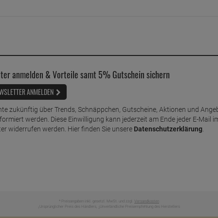
ter anmelden & Vorteile samt 5% Gutschein sichern
WSLETTER ANMELDEN
te zukünftig über Trends, Schnäppchen, Gutscheine, Aktionen und Ange
nformiert werden. Diese Einwilligung kann jederzeit am Ende jeder E-Mail i
er widerrufen werden. Hier finden Sie unsere
Datenschutzerklärung
.
* Preisangaben inkl. gesetzl. MwSt. und zzgl.
Versandkosten
Ursprünglicher Preis des Händlers,
Unverbindliche Preisempfehlung des Herstellers
1
2