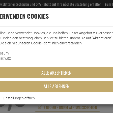
Newsletter entscheiden und 5% Rabatt auf Ihre nächste Bestellung erhalten –
Zum 
VERWENDEN COOKIES
line-Shop verwendet Cookies, die uns helfen, unser Angebot zu verbesse
Kunden den bestmöglichen Service zu bieten. Indem Sie auf "Akzeptieren" 
EL- & GASTROBEDARF
DROGERIE
KÜCHE & HAUSHALT
KFZ
SCANPART
HANS
Sie sich mit unseren Cookie-Richtlinien einverstanden.
essum
schutz
Echte
Bewertungen
ALLE AKZEPTIEREN
Dr. Becher Edelstahlpflege 1 Liter
ALLE ABLEHNEN
5,0
Schreiben Sie jetzt Ihre persönliche Erfahrung mit 
Kaufentscheidung
Einstellungen öffnen
EINLOGGEN UND BEWERTUNG SCHREIBEN