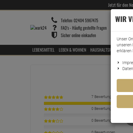
Jetzt für den 
WIR 
Telefon:
02404 5967475
FAQ's - Häufig gestellte Fragen
Sicher online einkaufen
Unser On
unseren 
LEBENSMITTEL
LEBEN & WOHNEN
HAUSHALTSREINIGER
HOT
erklären 
Impr
Daten
7 Bewertungen
0 Bewertungen
0 Bewertungen
0 Bewertungen