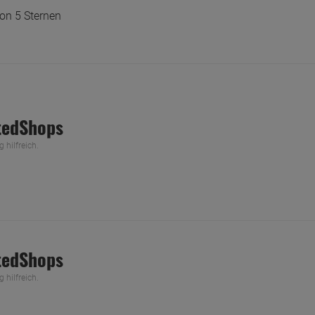
on 5 Sternen
tedShops
hilfreich.
tedShops
hilfreich.