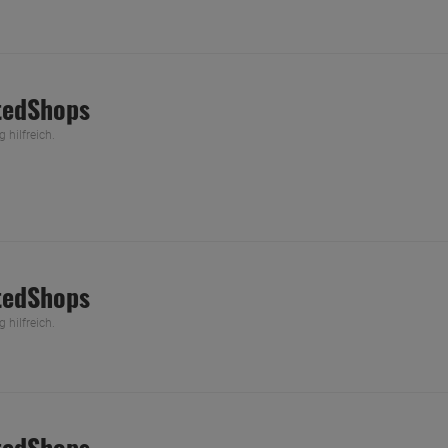
tedShops
hilfreich.
tedShops
hilfreich.
tedShops