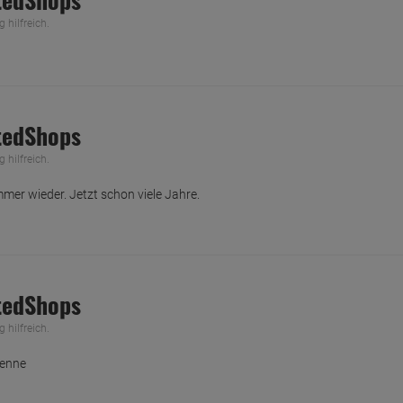
hilfreich.
tedShops
hilfreich.
mer wieder. Jetzt schon viele Jahre.
tedShops
hilfreich.
kenne