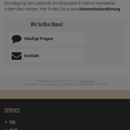
Einwilligung kann jederzeit am Ende jeder E-Mail im Newsletter
widerrufen werden. Hier finden Sie unsere
Datenschutzerklärung
.
Wir helfen Ihnen!
Häufige Fragen
Kontakt
* Preisangaben inkl. gesetzl. MwSt. und zzgl.
Versandkosten
Ursprünglicher Preis des Händlers,
Unverbindliche Preisempfehlung des Herstellers
1
2
SERVICE
FAQ