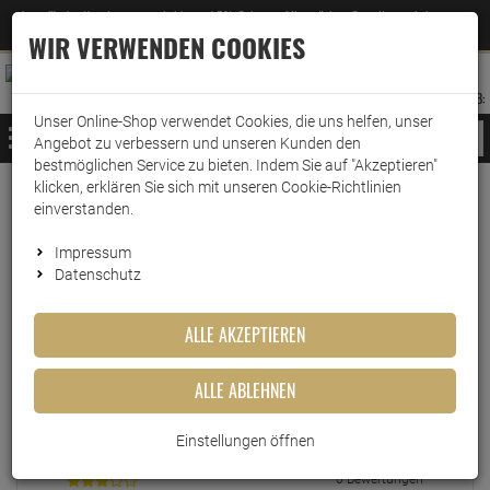
Jetzt für den Newsletter entscheiden und 5% Rabatt auf Ihre nächste Bestellung erhalten
✕
–
Zum Newsletter
WIR VERWENDEN COOKIES
0
0
MERKZETTEL
WARENK
ANMELDEN
AUFKLAPPEN
AUFKLA
ANMELDEN
MERKZETTEL
WARENKORB:
Unser Online-Shop verwendet Cookies, die uns helfen, unser
MENÜ
Angebot zu verbessern und unseren Kunden den
bestmöglichen Service zu bieten. Indem Sie auf "Akzeptieren"
klicken, erklären Sie sich mit unseren Cookie-Richtlinien
einverstanden.
Echte
Bewertungen
Impressum
Datenschutz
EINLOGGEN UND BEWERTUNG SCHREIBEN
ALLE AKZEPTIEREN
ALLE ABLEHNEN
6 Bewertungen
0 Bewertungen
Einstellungen öffnen
0 Bewertungen