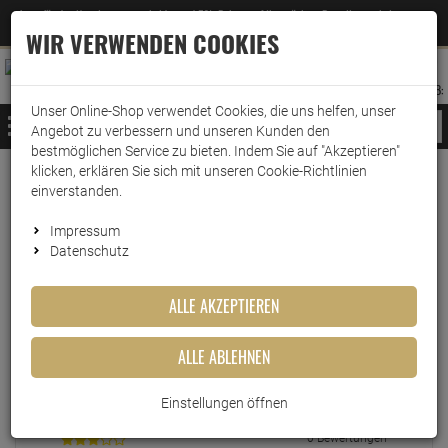
Jetzt für den Newsletter entscheiden und 5% Rabatt auf Ihre nächste Bestellung erhalten
✕
–
Zum Newsletter
WIR VERWENDEN COOKIES
0
0
MERKZETTEL
WARENK
ANMELDEN
AUFKLAPPEN
AUFKLA
ANMELDEN
MERKZETTEL
WARENKORB:
Unser Online-Shop verwendet Cookies, die uns helfen, unser
MENÜ
Angebot zu verbessern und unseren Kunden den
bestmöglichen Service zu bieten. Indem Sie auf "Akzeptieren"
klicken, erklären Sie sich mit unseren Cookie-Richtlinien
einverstanden.
Echte
Bewertungen
Impressum
Datenschutz
EINLOGGEN UND BEWERTUNG SCHREIBEN
ALLE AKZEPTIEREN
ALLE ABLEHNEN
2 Bewertungen
0 Bewertungen
Einstellungen öffnen
0 Bewertungen