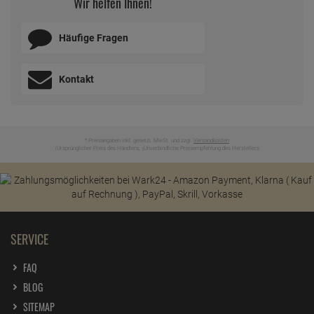
Wir helfen Ihnen!
Häufige Fragen
Kontakt
* Preisangaben inkl. gesetzl. MwSt. und zzgl.
Versandkosten
Ursprünglicher Preis des Händlers,
Unverbindliche Preisempfehlung des Herstellers
1
2
SERVICE
FAQ
BLOG
SITEMAP