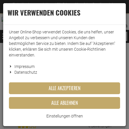
Jetzt für den Newsletter entscheiden und 5% Rabatt auf Ihre nächste Bestellung erhalten
✕
–
Zum Newsletter
WIR VERWENDEN COOKIES
0
0
MERKZETTEL
WARENK
ANMELDEN
AUFKLAPPEN
AUFKLA
ANMELDEN
MERKZETTEL
WARENKORB:
Unser Online-Shop verwendet Cookies, die uns helfen, unser
MENÜ
Angebot zu verbessern und unseren Kunden den
bestmöglichen Service zu bieten. Indem Sie auf "Akzeptieren"
klicken, erklären Sie sich mit unseren Cookie-Richtlinien
einverstanden.
Echte
Bewertungen
Impressum
Datenschutz
EINLOGGEN UND BEWERTUNG SCHREIBEN
ALLE AKZEPTIEREN
ALLE ABLEHNEN
0 Bewertungen
0 Bewertungen
Einstellungen öffnen
0 Bewertungen