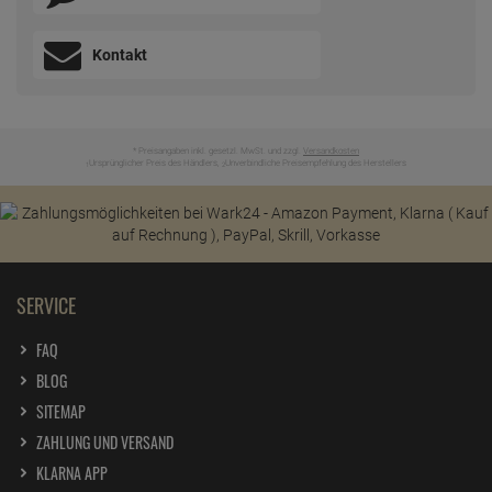
Kontakt
* Preisangaben inkl. gesetzl. MwSt. und zzgl.
Versandkosten
Ursprünglicher Preis des Händlers,
Unverbindliche Preisempfehlung des Herstellers
1
2
SERVICE
FAQ
BLOG
SITEMAP
ZAHLUNG UND VERSAND
KLARNA APP