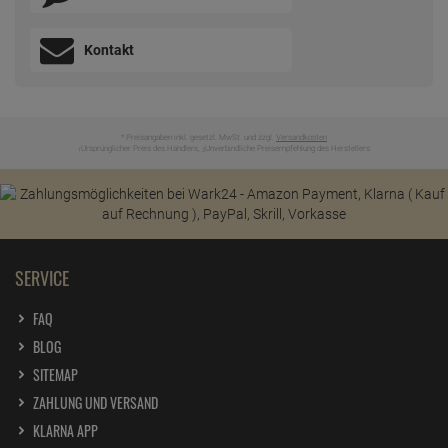
Kontakt
* Preisangaben inkl. gesetzl. MwSt. und zzgl.
Versandkosten
Ursprünglicher Preis des Händlers,
Unverbindliche Preisempfehlung des Herstellers
1
2
SERVICE
FAQ
BLOG
SITEMAP
ZAHLUNG UND VERSAND
KLARNA APP