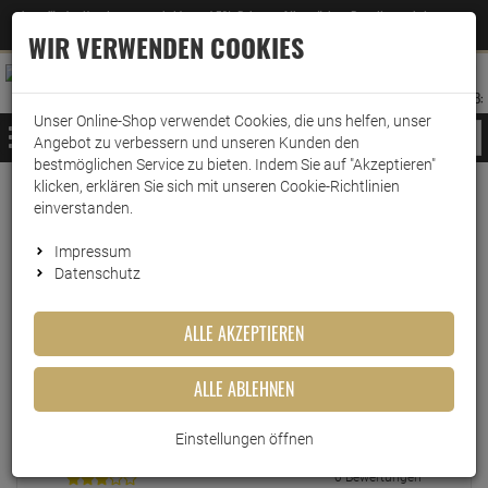
Jetzt für den Newsletter entscheiden und 5% Rabatt auf Ihre nächste Bestellung erhalten
✕
–
Zum Newsletter
WIR VERWENDEN COOKIES
0
0
MERKZETTEL
WARENK
ANMELDEN
AUFKLAPPEN
AUFKLA
ANMELDEN
MERKZETTEL
WARENKORB:
Unser Online-Shop verwendet Cookies, die uns helfen, unser
MENÜ
Angebot zu verbessern und unseren Kunden den
bestmöglichen Service zu bieten. Indem Sie auf "Akzeptieren"
klicken, erklären Sie sich mit unseren Cookie-Richtlinien
einverstanden.
Echte
Bewertungen
Impressum
Datenschutz
EINLOGGEN UND BEWERTUNG SCHREIBEN
ALLE AKZEPTIEREN
ALLE ABLEHNEN
0 Bewertungen
0 Bewertungen
Einstellungen öffnen
0 Bewertungen