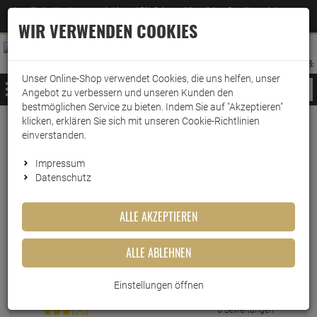
Jetzt für den Newsletter entscheiden und 5% Rabatt auf Ihre nächste Bestellung erhalten
✕
–
Zum Newsletter
WIR VERWENDEN COOKIES
0
0
MERKZETTEL
WARENK
ANMELDEN
AUFKLAPPEN
AUFKLA
ANMELDEN
MERKZETTEL
WARENKORB:
Unser Online-Shop verwendet Cookies, die uns helfen, unser
MENÜ
Angebot zu verbessern und unseren Kunden den
bestmöglichen Service zu bieten. Indem Sie auf "Akzeptieren"
klicken, erklären Sie sich mit unseren Cookie-Richtlinien
einverstanden.
Echte
Bewertungen
Impressum
Datenschutz
EINLOGGEN UND BEWERTUNG SCHREIBEN
ALLE AKZEPTIEREN
ALLE ABLEHNEN
0 Bewertungen
0 Bewertungen
Einstellungen öffnen
0 Bewertungen