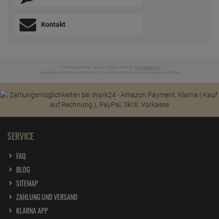
Kontakt
* Preisangaben inkl. gesetzl. MwSt. und zzgl.
Versandkosten
Ursprünglicher Preis des Händlers,
Unverbindliche Preisempfehlung des Herstellers
1
2
SERVICE
FAQ
BLOG
SITEMAP
ZAHLUNG UND VERSAND
KLARNA APP