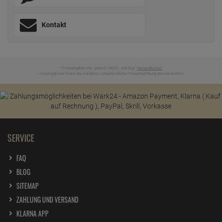
Kontakt
* Preisangaben inkl. gesetzl. MwSt. und zzgl.
Versandkosten
Ursprünglicher Preis des Händlers,
Unverbindliche Preisempfehlung des Herstellers
1
2
SERVICE
FAQ
BLOG
SITEMAP
ZAHLUNG UND VERSAND
KLARNA APP