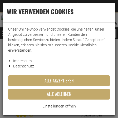
Jetzt für den Newsletter entscheiden und 5% Rabatt auf Ihre nächste Bestellung erhalten
✕
–
Zum Newsletter
WIR VERWENDEN COOKIES
0
0
MERKZETTEL
WARENK
ANMELDEN
AUFKLAPPEN
AUFKLA
ANMELDEN
MERKZETTEL
WARENKORB:
Unser Online-Shop verwendet Cookies, die uns helfen, unser
MENÜ
Angebot zu verbessern und unseren Kunden den
bestmöglichen Service zu bieten. Indem Sie auf "Akzeptieren"
klicken, erklären Sie sich mit unseren Cookie-Richtlinien
einverstanden.
Echte
Bewertungen
Impressum
Datenschutz
EINLOGGEN UND BEWERTUNG SCHREIBEN
ALLE AKZEPTIEREN
ALLE ABLEHNEN
0 Bewertungen
0 Bewertungen
Einstellungen öffnen
0 Bewertungen