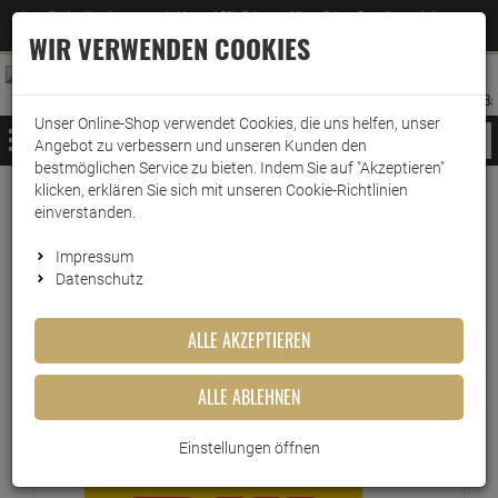
Jetzt für den Newsletter entscheiden und 5% Rabatt auf Ihre nächste Bestellung erhalten
✕
–
Zum Newsletter
WIR VERWENDEN COOKIES
0
0
MERKZETTEL
WARENK
ANMELDEN
AUFKLAPPEN
AUFKLA
ANMELDEN
MERKZETTEL
WARENKORB:
Unser Online-Shop verwendet Cookies, die uns helfen, unser
MENÜ
Angebot zu verbessern und unseren Kunden den
bestmöglichen Service zu bieten. Indem Sie auf "Akzeptieren"
klicken, erklären Sie sich mit unseren Cookie-Richtlinien
Versand & Lieferung
einverstanden.
Impressum
Bitte wählen Sie Ihr Lieferland.
Datenschutz
ALLE AKZEPTIEREN
DHL Paket
ALLE ABLEHNEN
DHL
Einstellungen öffnen