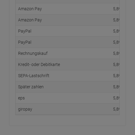
Amazon Pay
5,
89
€
Amazon Pay
5,
89
€
PayPal
5,
89
€
PayPal
5,
89
€
Rechnungskauf
5,
89
€
Kredit- oder Debitkarte
5,
89
€
SEPA-Lastschrift
5,
89
€
Später zahlen
5,
89
€
eps
5,
89
€
giropay
5,
89
€