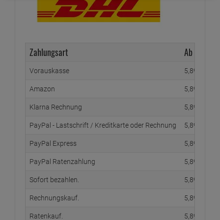
Zahlungsart
Ab Waren
Vorauskasse
5,
89
€
Amazon
5,
89
€
Klarna Rechnung
5,
89
€
PayPal - Lastschrift / Kreditkarte oder Rechnung
5,
89
€
PayPal Express
5,
89
€
PayPal Ratenzahlung
5,
89
€
Sofort bezahlen.
5,
89
€
Rechnungskauf.
5,
89
€
Ratenkauf.
5,
89
€