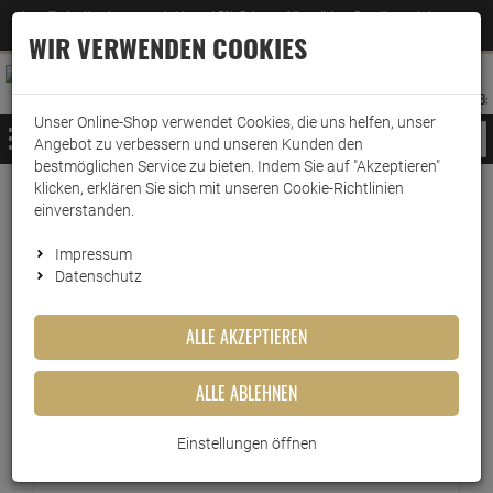
Jetzt für den Newsletter entscheiden und 5% Rabatt auf Ihre nächste Bestellung erhalten
✕
–
Zum Newsletter
WIR VERWENDEN COOKIES
0
0
MERKZETTEL
WARENK
ANMELDEN
AUFKLAPPEN
AUFKLA
ANMELDEN
MERKZETTEL
WARENKORB:
Unser Online-Shop verwendet Cookies, die uns helfen, unser
MENÜ
Angebot zu verbessern und unseren Kunden den
bestmöglichen Service zu bieten. Indem Sie auf "Akzeptieren"
klicken, erklären Sie sich mit unseren Cookie-Richtlinien
Versand & Lieferung
einverstanden.
Impressum
Bitte wählen Sie Ihr Lieferland.
Datenschutz
ALLE AKZEPTIEREN
Kleinpaket
ALLE ABLEHNEN
Warensendung
Einstellungen öffnen
Versichert bis 20 Euro