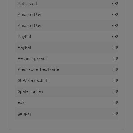
Ratenkauf.
5,
89
€
Amazon Pay
5,
89
€
Amazon Pay
5,
89
€
PayPal
5,
89
€
PayPal
5,
89
€
Rechnungskauf
5,
89
€
Kredit- oder Debitkarte
5,
89
€
SEPA-Lastschrift
5,
89
€
Später zahlen
5,
89
€
eps
5,
89
€
giropay
5,
89
€