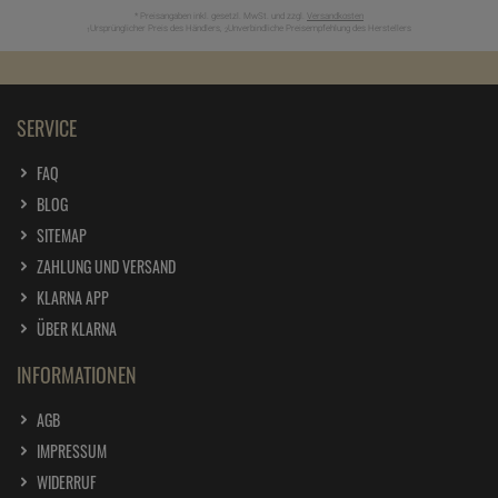
* Preisangaben inkl. gesetzl. MwSt. und zzgl.
Versandkosten
Ursprünglicher Preis des Händlers,
Unverbindliche Preisempfehlung des Herstellers
1
2
SERVICE
FAQ
BLOG
SITEMAP
ZAHLUNG UND VERSAND
KLARNA APP
ÜBER KLARNA
INFORMATIONEN
AGB
IMPRESSUM
WIDERRUF