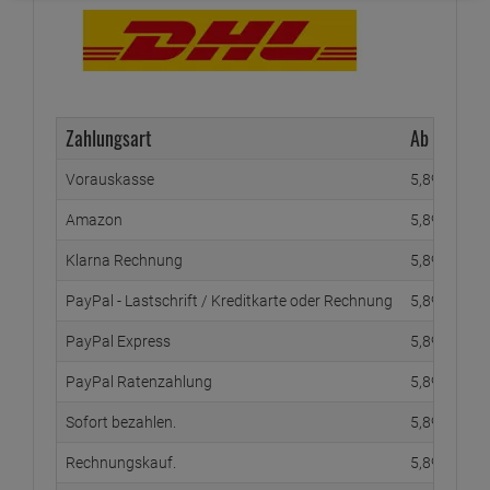
Zahlungsart
Ab Waren
Vorauskasse
5,
89
€
Amazon
5,
89
€
Klarna Rechnung
5,
89
€
PayPal - Lastschrift / Kreditkarte oder Rechnung
5,
89
€
PayPal Express
5,
89
€
PayPal Ratenzahlung
5,
89
€
Sofort bezahlen.
5,
89
€
Rechnungskauf.
5,
89
€