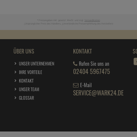
* Preisangaben inkl. gesetzl. MwSt. und zzgl.
Versandkosten
Ursprünglicher Preis des Händlers,
Unverbindliche Preisempfehlung des Herstellers
1
2
ÜBER UNS
KONTAKT
S
Rufen Sie uns an
UNSER UNTERNEHMEN
02404 5967475
IHRE VORTEILE
KONTAKT
E-Mail
UNSER TEAM
SERVICE@WARK24.DE
GLOSSAR