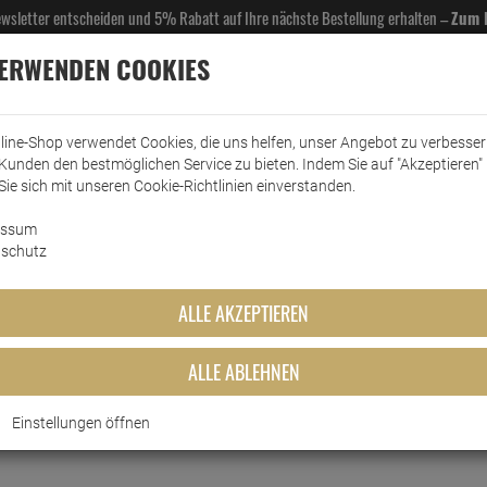
Newsletter entscheiden und 5% Rabatt auf Ihre nächste Bestellung erhalten –
Zum 
VERWENDEN COOKIES
line-Shop verwendet Cookies, die uns helfen, unser Angebot zu verbesse
Kunden den bestmöglichen Service zu bieten. Indem Sie auf "Akzeptieren" 
EL- & GASTROBEDARF
DROGERIE
KÜCHE & HAUSHALT
KFZ
SCANPART
HANS
Sie sich mit unseren Cookie-Richtlinien einverstanden.
essum
schutz
ALLE AKZEPTIEREN
ALLE ABLEHNEN
Einstellungen öffnen