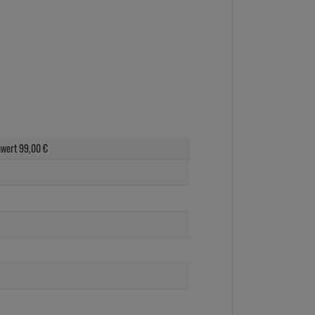
nwert
99,
00
€