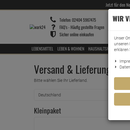
Jetzt für den 
WIR 
Telefon:
02404 5967475
FAQ's - Häufig gestellte Fragen
Sicher online einkaufen
Unser On
unseren 
LEBENSMITTEL
LEBEN & WOHNEN
HAUSHALTSREINIGER
HOT
erklären 
Impr
Versand & Lieferung
Daten
Bitte wählen Sie Ihr Lieferland.
Kleinpaket