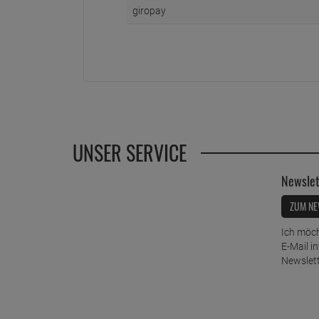
giropay
UNSER SERVICE
Newslet
ZUM NE
Ich möch
E-Mail i
Newslett