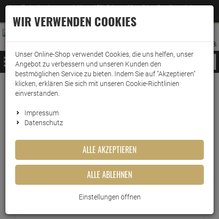
Jetzt für den Newsletter entscheiden und 5% Rabatt auf Ihre nächste Bestellung erhalten
✕
–
Zum Newsletter
WIR VERWENDEN COOKIES
0
0
MERKZETTEL
WARENK
ANMELDEN
AUFKLAPPEN
AUFKLA
ANMELDEN
MERKZETTEL
WARENKORB:
Unser Online-Shop verwendet Cookies, die uns helfen, unser
MENÜ
Angebot zu verbessern und unseren Kunden den
bestmöglichen Service zu bieten. Indem Sie auf "Akzeptieren"
klicken, erklären Sie sich mit unseren Cookie-Richtlinien
Versand & Lieferung
einverstanden.
Impressum
Bitte wählen Sie Ihr Lieferland.
Datenschutz
ALLE AKZEPTIEREN
Kleinpaket
ALLE ABLEHNEN
Warensendung
Einstellungen öffnen
Versichert bis 20 Euro