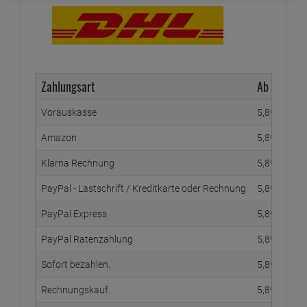
Zahlungsart
Ab Waren
Vorauskasse
5,
89
€
Amazon
5,
89
€
Klarna Rechnung
5,
89
€
PayPal - Lastschrift / Kreditkarte oder Rechnung
5,
89
€
PayPal Express
5,
89
€
PayPal Ratenzahlung
5,
89
€
Sofort bezahlen.
5,
89
€
Rechnungskauf.
5,
89
€