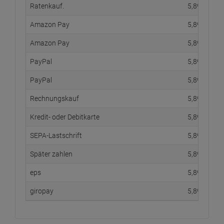
Ratenkauf.
5,
89
€
Amazon Pay
5,
89
€
Amazon Pay
5,
89
€
PayPal
5,
89
€
PayPal
5,
89
€
Rechnungskauf
5,
89
€
Kredit- oder Debitkarte
5,
89
€
SEPA-Lastschrift
5,
89
€
Später zahlen
5,
89
€
eps
5,
89
€
giropay
5,
89
€