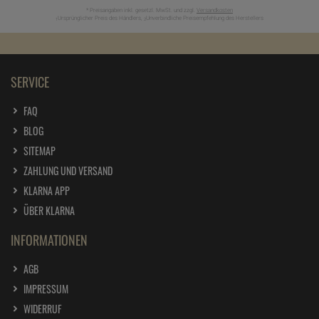
* Preisangaben inkl. gesetzl. MwSt. und zzgl.
Versandkosten
Ursprünglicher Preis des Händlers,
Unverbindliche Preisempfehlung des Herstellers
1
2
SERVICE
FAQ
BLOG
SITEMAP
ZAHLUNG UND VERSAND
KLARNA APP
ÜBER KLARNA
INFORMATIONEN
AGB
IMPRESSUM
WIDERRUF