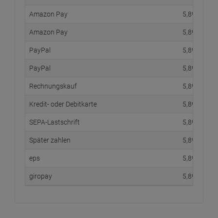
Amazon Pay
5,
89
€
Amazon Pay
5,
89
€
PayPal
5,
89
€
PayPal
5,
89
€
Rechnungskauf
5,
89
€
Kredit- oder Debitkarte
5,
89
€
SEPA-Lastschrift
5,
89
€
Später zahlen
5,
89
€
eps
5,
89
€
giropay
5,
89
€