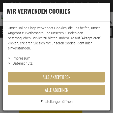
Jetzt für den Newsletter entscheiden und 5% Rabatt auf Ihre nächste Bestellung erhalten
✕
–
Zum Newsletter
WIR VERWENDEN COOKIES
0
0
MERKZETTEL
WARENK
ANMELDEN
AUFKLAPPEN
AUFKLA
ANMELDEN
MERKZETTEL
WARENKORB:
Unser Online-Shop verwendet Cookies, die uns helfen, unser
MENÜ
Angebot zu verbessern und unseren Kunden den
bestmöglichen Service zu bieten. Indem Sie auf "Akzeptieren"
klicken, erklären Sie sich mit unseren Cookie-Richtlinien
Versand & Lieferung
einverstanden.
Impressum
Bitte wählen Sie Ihr Lieferland.
Datenschutz
ALLE AKZEPTIEREN
DHL Paket
ALLE ABLEHNEN
DHL
Einstellungen öffnen