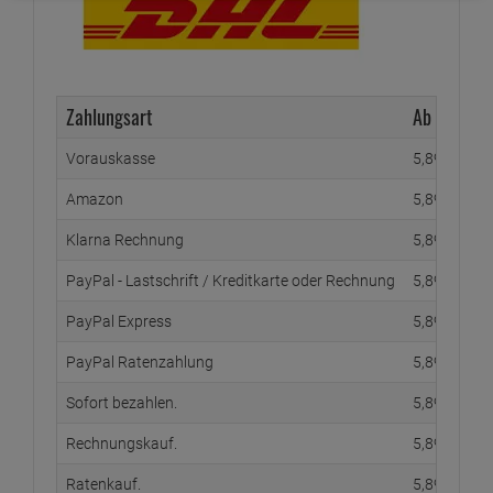
Zahlungsart
Ab Waren
Vorauskasse
5,
89
€
Amazon
5,
89
€
Klarna Rechnung
5,
89
€
PayPal - Lastschrift / Kreditkarte oder Rechnung
5,
89
€
PayPal Express
5,
89
€
PayPal Ratenzahlung
5,
89
€
Sofort bezahlen.
5,
89
€
Rechnungskauf.
5,
89
€
Ratenkauf.
5,
89
€