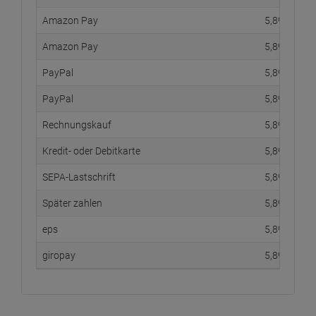
Amazon Pay
5,
89
€
Amazon Pay
5,
89
€
PayPal
5,
89
€
PayPal
5,
89
€
Rechnungskauf
5,
89
€
Kredit- oder Debitkarte
5,
89
€
SEPA-Lastschrift
5,
89
€
Später zahlen
5,
89
€
eps
5,
89
€
giropay
5,
89
€