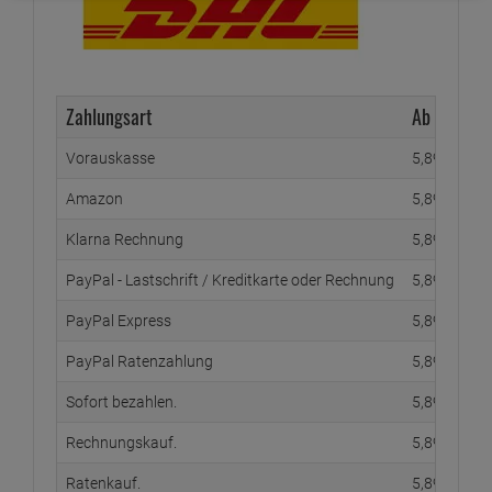
Zahlungsart
Ab Waren
Vorauskasse
5,
89
€
Amazon
5,
89
€
Klarna Rechnung
5,
89
€
PayPal - Lastschrift / Kreditkarte oder Rechnung
5,
89
€
PayPal Express
5,
89
€
PayPal Ratenzahlung
5,
89
€
Sofort bezahlen.
5,
89
€
Rechnungskauf.
5,
89
€
Ratenkauf.
5,
89
€