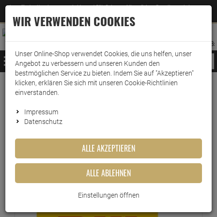
Jetzt für den Newsletter entscheiden und 5% Rabatt auf Ihre nächste Bestellung erhalten
✕
–
Zum Newsletter
WIR VERWENDEN COOKIES
0
0
MERKZETTEL
WARENK
ANMELDEN
AUFKLAPPEN
AUFKLA
ANMELDEN
MERKZETTEL
WARENKORB:
Unser Online-Shop verwendet Cookies, die uns helfen, unser
MENÜ
Angebot zu verbessern und unseren Kunden den
bestmöglichen Service zu bieten. Indem Sie auf "Akzeptieren"
klicken, erklären Sie sich mit unseren Cookie-Richtlinien
Versand & Lieferung
einverstanden.
Impressum
Bitte wählen Sie Ihr Lieferland.
Datenschutz
ALLE AKZEPTIEREN
DHL Paket
ALLE ABLEHNEN
DHL
Einstellungen öffnen