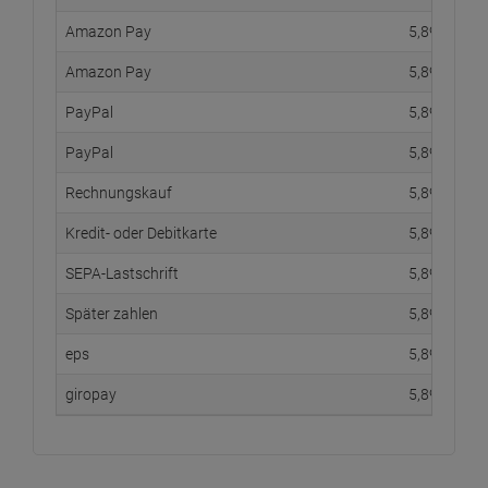
Amazon Pay
5,
89
€
Amazon Pay
5,
89
€
PayPal
5,
89
€
PayPal
5,
89
€
Rechnungskauf
5,
89
€
Kredit- oder Debitkarte
5,
89
€
SEPA-Lastschrift
5,
89
€
Später zahlen
5,
89
€
eps
5,
89
€
giropay
5,
89
€