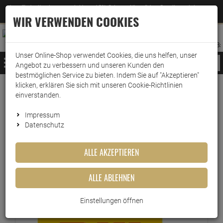
Jetzt für den Newsletter entscheiden und 5% Rabatt auf Ihre nächste Bestellung erhalten
✕
–
Zum Newsletter
WIR VERWENDEN COOKIES
0
0
MERKZETTEL
WARENK
ANMELDEN
AUFKLAPPEN
AUFKLA
ANMELDEN
MERKZETTEL
WARENKORB:
Unser Online-Shop verwendet Cookies, die uns helfen, unser
MENÜ
Angebot zu verbessern und unseren Kunden den
bestmöglichen Service zu bieten. Indem Sie auf "Akzeptieren"
klicken, erklären Sie sich mit unseren Cookie-Richtlinien
Versand & Lieferung
einverstanden.
Impressum
Bitte wählen Sie Ihr Lieferland.
Datenschutz
ALLE AKZEPTIEREN
DHL Paket
ALLE ABLEHNEN
DHL
Einstellungen öffnen