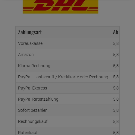
Zahlungsart
Ab Waren
Vorauskasse
5,
89
€
Amazon
5,
89
€
Klarna Rechnung
5,
89
€
PayPal - Lastschrift / Kreditkarte oder Rechnung
5,
89
€
PayPal Express
5,
89
€
PayPal Ratenzahlung
5,
89
€
Sofort bezahlen.
5,
89
€
Rechnungskauf.
5,
89
€
Ratenkauf.
5,
89
€