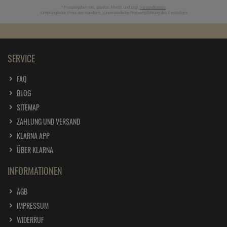
* Preisangaben inkl. gesetzl. MwSt. und zzgl.
Versandkosten
Ursprünglicher Preis des Händlers,
Unverbindliche Preisempfehlung des Herstellers
1
2
SERVICE
FAQ
BLOG
SITEMAP
ZAHLUNG UND VERSAND
KLARNA APP
ÜBER KLARNA
INFORMATIONEN
AGB
IMPRESSUM
WIDERRUF