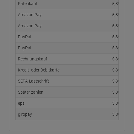
Ratenkauf.
5,
89
€
Amazon Pay
5,
89
€
Amazon Pay
5,
89
€
PayPal
5,
89
€
PayPal
5,
89
€
Rechnungskauf
5,
89
€
Kredit- oder Debitkarte
5,
89
€
SEPA-Lastschrift
5,
89
€
Später zahlen
5,
89
€
eps
5,
89
€
giropay
5,
89
€