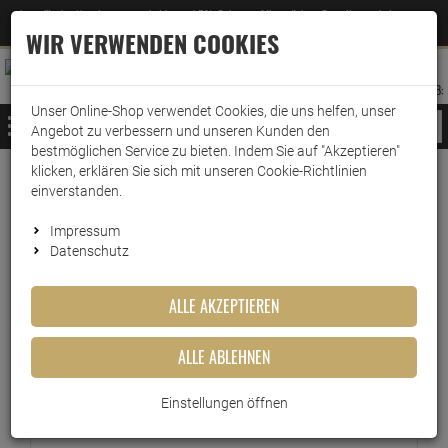
Jetzt für den Newsletter entscheiden und 5% Rabatt auf Ihre nächste Bestellung erhalten
✕
–
Zum Newsletter
WIR VERWENDEN COOKIES
0
0
MERKZETTEL
WARENK
ANMELDEN
AUFKLAPPEN
AUFKLA
ANMELDEN
MERKZETTEL
WARENKORB:
Unser Online-Shop verwendet Cookies, die uns helfen, unser
MENÜ
Angebot zu verbessern und unseren Kunden den
bestmöglichen Service zu bieten. Indem Sie auf "Akzeptieren"
klicken, erklären Sie sich mit unseren Cookie-Richtlinien
Versand & Lieferung
einverstanden.
Impressum
Bitte wählen Sie Ihr Lieferland.
Datenschutz
ALLE AKZEPTIEREN
Kleinpaket
ALLE ABLEHNEN
Warensendung
Einstellungen öffnen
Versichert bis 20 Euro