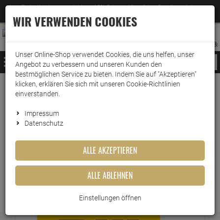
Jetzt für den Newsletter entscheiden und 5% Rabatt auf Ihre nächste Bestellung erhalten
✕
–
Zum Newsletter
WIR VERWENDEN COOKIES
0
0
MERKZETTEL
WARENK
ANMELDEN
AUFKLAPPEN
AUFKLA
ANMELDEN
MERKZETTEL
WARENKORB:
Unser Online-Shop verwendet Cookies, die uns helfen, unser
MENÜ
Angebot zu verbessern und unseren Kunden den
bestmöglichen Service zu bieten. Indem Sie auf "Akzeptieren"
klicken, erklären Sie sich mit unseren Cookie-Richtlinien
Versand & Lieferung
einverstanden.
Impressum
Bitte wählen Sie Ihr Lieferland.
Datenschutz
ALLE AKZEPTIEREN
DHL Paket
ALLE ABLEHNEN
DHL
Einstellungen öffnen