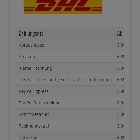
Zahlungsart
Ab Waren
Vorauskasse
5,
89
€
Amazon
5,
89
€
Klarna Rechnung
5,
89
€
PayPal - Lastschrift / Kreditkarte oder Rechnung
5,
89
€
PayPal Express
5,
89
€
PayPal Ratenzahlung
5,
89
€
Sofort bezahlen.
5,
89
€
Rechnungskauf.
5,
89
€
Ratenkauf.
5,
89
€