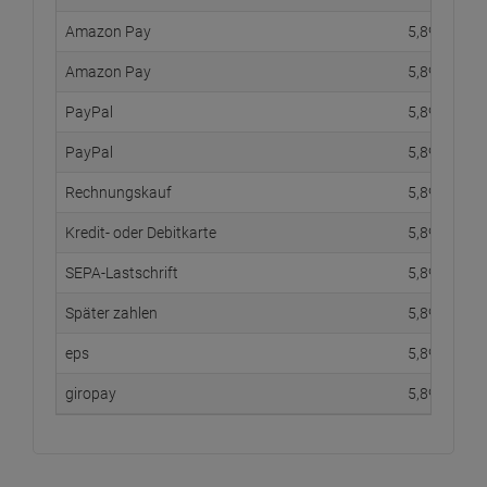
Amazon Pay
5,
89
€
Amazon Pay
5,
89
€
PayPal
5,
89
€
PayPal
5,
89
€
Rechnungskauf
5,
89
€
Kredit- oder Debitkarte
5,
89
€
SEPA-Lastschrift
5,
89
€
Später zahlen
5,
89
€
eps
5,
89
€
giropay
5,
89
€