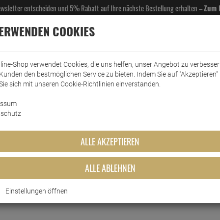
Newsletter entscheiden und 5% Rabatt auf Ihre nächste Bestellung erhalten –
Zum 
VERWENDEN COOKIES
line-Shop verwendet Cookies, die uns helfen, unser Angebot zu verbesse
Kunden den bestmöglichen Service zu bieten. Indem Sie auf "Akzeptieren" 
EL- & GASTROBEDARF
DROGERIE
KÜCHE & HAUSHALT
KFZ
SCANPART
HANS
Sie sich mit unseren Cookie-Richtlinien einverstanden.
essum
schutz
ALLE AKZEPTIEREN
ALLE ABLEHNEN
Einstellungen öffnen