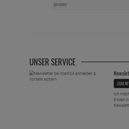
giropay
UNSER SERVICE
Newslet
ZUM NE
Ich möch
E-Mail i
Newslett