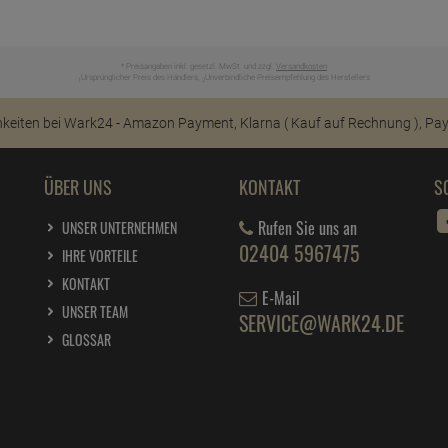
* Preisangaben inkl. gesetzl. MwSt. und zzgl.
Versandkosten
Ursprünglicher Preis des Händlers,
Unverbindliche Preisempfehlung des Herstellers
1
2
ÜBER UNS
KONTAKT
S
Rufen Sie uns an
UNSER UNTERNEHMEN
02404 5967475
IHRE VORTEILE
KONTAKT
E-Mail
UNSER TEAM
SERVICE@WARK24.DE
GLOSSAR