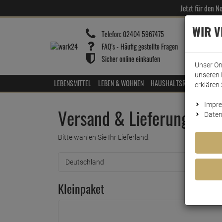
Jetzt für den 
WIR 
Telefon:
02404 5967475
FAQ's - Häufig gestellte Fragen
Sicher online einkaufen
Unser On
unseren 
LEBENSMITTEL
LEBEN & WOHNEN
HAUSHALTSREINIGER
HOT
erklären 
Impr
Versand & Lieferung
Daten
Bitte wählen Sie Ihr Lieferland.
Kleinpaket