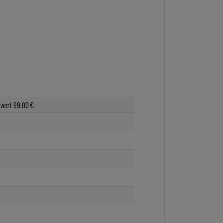
nwert
99,
00
€