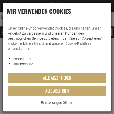
Jetzt für den Newsletter entscheiden und 5% Rabatt auf Ihre nächste Bestellung erhalten
✕
–
Zum Newsletter
WIR VERWENDEN COOKIES
0
0
MERKZETTEL
WARENK
ANMELDEN
AUFKLAPPEN
AUFKLA
ANMELDEN
MERKZETTEL
WARENKORB:
Unser Online-Shop verwendet Cookies, die uns helfen, unser
MENÜ
Angebot zu verbessern und unseren Kunden den
bestmöglichen Service zu bieten. Indem Sie auf "Akzeptieren"
klicken, erklären Sie sich mit unseren Cookie-Richtlinien
einverstanden.
Impressum
Datenschutz
ALLE AKZEPTIEREN
ALLE ABLEHNEN
Einstellungen öffnen