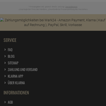
* Preisangaben inkl. gesetzl. MwSt. und zzgl.
Versandkosten
Ursprünglicher Preis des Händlers,
Unverbindliche Preisempfehlung des Herstellers
1
2
SERVICE
FAQ
BLOG
SITEMAP
ZAHLUNG UND VERSAND
KLARNA APP
ÜBER KLARNA
INFORMATIONEN
AGB