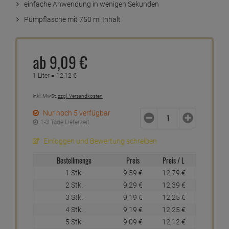
einfache Anwendung in wenigen Sekunden
Pumpflasche mit 750 ml Inhalt
ab
9,
09
€
1 Liter =
12,
12
€
inkl. MwSt.
zzgl. Versandkosten
Nur noch 5 verfügbar
1-3 Tage Lieferzeit
Einloggen und Bewertung schreiben
Bestellmenge
Preis
Preis / L
1 Stk.
9,
59
€
12,
79
€
2 Stk.
9,
29
€
12,
39
€
3 Stk.
9,
19
€
12,
25
€
4 Stk.
9,
19
€
12,
25
€
5 Stk.
9,
09
€
12,
12
€