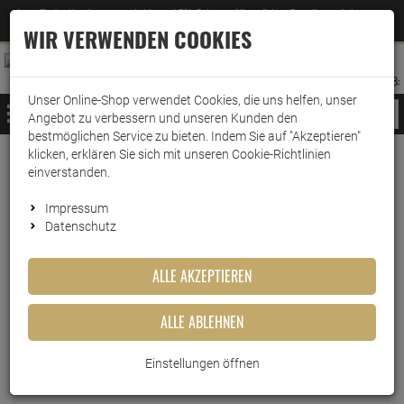
Jetzt für den Newsletter entscheiden und 5% Rabatt auf Ihre nächste Bestellung erhalten
✕
–
Zum Newsletter
WIR VERWENDEN COOKIES
0
0
MERKZETTEL
WARENK
ANMELDEN
AUFKLAPPEN
AUFKLA
ANMELDEN
MERKZETTEL
WARENKORB:
Unser Online-Shop verwendet Cookies, die uns helfen, unser
MENÜ
Angebot zu verbessern und unseren Kunden den
bestmöglichen Service zu bieten. Indem Sie auf "Akzeptieren"
klicken, erklären Sie sich mit unseren Cookie-Richtlinien
Weiter einkaufen
www.wark24.de
Ballistol
Ballistol Technik
einverstanden.
Ballistol Glas-Reiniger 750ml
Impressum
Datenschutz
Ballistol Glas-Reiniger 750ml
ALLE AKZEPTIEREN
Artikel-Nummer:
10014918
ALLE ABLEHNEN
Einstellungen öffnen