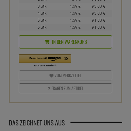
3 Stk.
4,
69
€
93,
80
€
4 Stk.
4,
69
€
93,
80
€
5 Stk.
4,
59
€
91,
80
€
6 Stk.
4,
59
€
91,
80
€
IN DEN WARENKORB
ZUM MERKZETTEL
FRAGEN ZUM ARTIKEL
DAS ZEICHNET UNS AUS