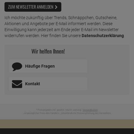
ZUM NEWSLETTER ANMELDEN
Ich möchte zukünftig über Trends, Schnäppchen, Gutscheine,
Aktionen und Angebote per E-Mail informiert werden. Diese
Einwilligung kann jederzeit am Ende jeder E-Mail im Newsletter
widerrufen werden. Hier finden Sie unsere
Datenschutzerklärung
.
Wir helfen Ihnen!
Häufige Fragen
Kontakt
* Preisangaben inkl. gesetzl. MwSt. und zzgl.
Versandkosten
Ursprünglicher Preis des Händlers,
Unverbindliche Preisempfehlung des Herstellers
1
2