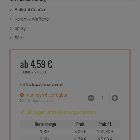
Ballistol GunCer
Keramik-Waffenöl
Spray
50ml
ab
4,
59
€
1 Liter =
91,
80
€
inkl. MwSt.
zzgl. Versandkosten
Nur noch 6 verfügbar
1-3 Tage Lieferzeit
Einloggen und Bewertung schreiben
Bestellmenge
Preis
Preis / L
1 Stk.
5,
09
€
101,
80
€
2 Stk.
4,
79
€
95,
80
€