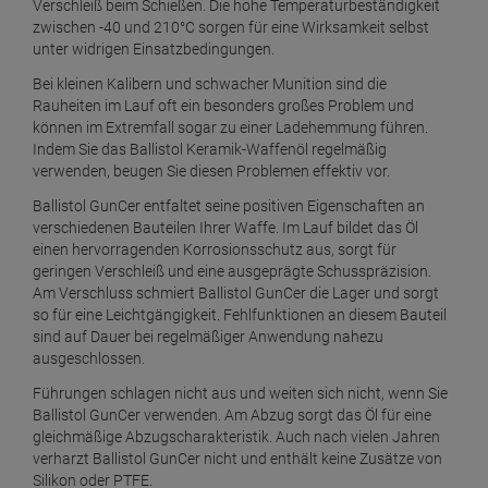
Verschleiß beim Schießen. Die hohe Temperaturbeständigkeit
zwischen -40 und 210°C sorgen für eine Wirksamkeit selbst
unter widrigen Einsatzbedingungen.
Bei kleinen Kalibern und schwacher Munition sind die
Rauheiten im Lauf oft ein besonders großes Problem und
können im Extremfall sogar zu einer Ladehemmung führen.
Indem Sie das Ballistol Keramik-Waffenöl regelmäßig
verwenden, beugen Sie diesen Problemen effektiv vor.
Ballistol GunCer entfaltet seine positiven Eigenschaften an
verschiedenen Bauteilen Ihrer Waffe. Im Lauf bildet das Öl
einen hervorragenden Korrosionsschutz aus, sorgt für
geringen Verschleiß und eine ausgeprägte Schusspräzision.
Am Verschluss schmiert Ballistol GunCer die Lager und sorgt
so für eine Leichtgängigkeit. Fehlfunktionen an diesem Bauteil
sind auf Dauer bei regelmäßiger Anwendung nahezu
ausgeschlossen.
Führungen schlagen nicht aus und weiten sich nicht, wenn Sie
Ballistol GunCer verwenden. Am Abzug sorgt das Öl für eine
gleichmäßige Abzugscharakteristik. Auch nach vielen Jahren
verharzt Ballistol GunCer nicht und enthält keine Zusätze von
Silikon oder PTFE.