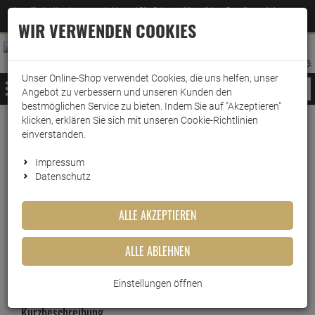
Jetzt für den Newsletter entscheiden und 5% Rabatt auf Ihre nächste Bestellung erhalten
✕
–
Zum Newsletter
WIR VERWENDEN COOKIES
0
0
MERKZETTEL
WARENK
ANMELDEN
AUFKLAPPEN
AUFKLA
ANMELDEN
MERKZETTEL
WARENKORB:
Unser Online-Shop verwendet Cookies, die uns helfen, unser
MENÜ
Angebot zu verbessern und unseren Kunden den
bestmöglichen Service zu bieten. Indem Sie auf "Akzeptieren"
klicken, erklären Sie sich mit unseren Cookie-Richtlinien
Weiter einkaufen
www.wark24.de
Ballistol
Ballistol Waffenpflege
einverstanden.
Ballistol GunCer Keramik-Waffenöl Spray 50ml
Impressum
Datenschutz
Ballistol GunCer Keramik-
Waffenöl Spray 50ml
ALLE AKZEPTIEREN
Artikel-Nummer:
10014292
ALLE ABLEHNEN
Einstellungen öffnen
Kurzbeschreibung