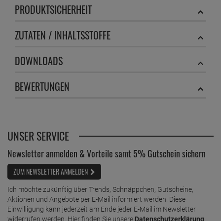
Becher Becharein darüber hinaus eine hohe Wirtschaftlichkeit
sowie einen minimalen Wasserverbrauch. Dank
leistungsstarker Reinigungsformel vermeiden Sie mehrfaches
Spülen und sparen Zeit sowie Wasser- und Energiekosten ein.
Dr. Becher Becharein ist die ideale Lösung für die professionelle
Glasreinigung in der Gastronomie, Hotellerie oder in
Brauereien. Er entfernt problemlos hartnäckige
Verschmutzungen durch Tee, Kaffee oder Lippenstifte, ohne
das Glas oder Dekor anzugreifen. Für langanhaltend perfekte
Reinigungsergebnisse können Sie auf die gleichzeitige
Verwendung von Dr. Becharein Nachspüler für Gläser und
Spülautomaten zurückgreifen. Durch das schnelle, fleckenfreie
Trocknen erhalten Gläser einen brillanten Glanz, der jeden
Lokalbesuch stilvoll abrundet.
Im Lieferumfang enthalten:
Dr. Becher Becharein Reiniger 2 Liter
PRODUKTSICHERHEIT
ZUTATEN / INHALTSSTOFFE