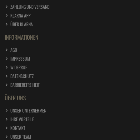
Häufige Fragen
Kontakt
* Preisangaben inkl. gesetzl. MwSt. und zzgl.
Versandkosten
Ursprünglicher Preis des Händlers,
Unverbindliche Preisempfehlung des Herstellers
1
2
SERVICE
FAQ
BLOG
SITEMAP
ZAHLUNG UND VERSAND
KLARNA APP
ÜBER KLARNA