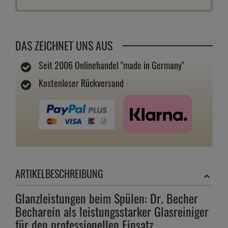
1 Stk.
15,
19
€
7,
60
€
2 Stk.
14,
89
€
7,
45
€
3 Stk.
14,
79
€
7,
40
€
4 Stk.
14,
69
€
7,
35
€
5 Stk.
14,
69
€
7,
35
€
6 Stk.
14,
69
€
7,
35
€
IN DEN WARENKORB
ZUM MERKZETTEL
FRAGEN ZUM ARTIKEL