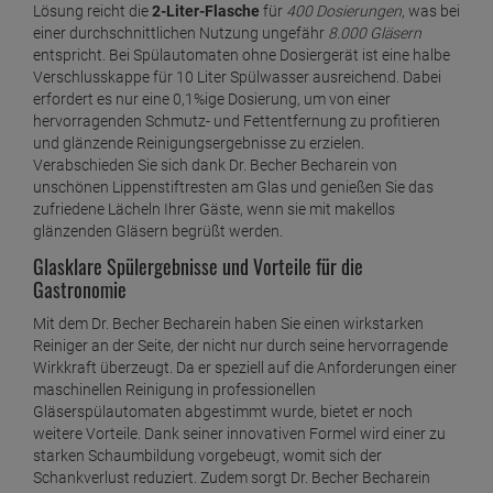
sondern auch für die Reinigungsgeräte. Vor allem
professionelle Geschirrspülautomaten sind ein unverzichtbarer
Bestandteil in der Küche und sorgen dafür, dass Sie Gästen mit
einladenden und glänzenden Gläsern imponieren. Doch ohne
einen kraftvollen Reiniger kapitulieren selbst die
leistungsfähigsten Maschinen, wenn sich unansehnliche
Lippenstift- oder Kaffeereste am Glas festsetzen und sich trotz
fleißigem Polieren nicht lösen. Hier kommt der wirkungsstarke
Dr. Becher Becharein ins Spiel – und in Ihren
Geschirrspülautomaten. Der flüssige Reiniger überzeugt mit
einer extrastarken Formel und sorgt für eine effektive und
schonende Entfernung hartnäckigster Verschmutzungen und
Fettreste.
Dr. Becher Becharein wurde speziell für die maschinelle
Reinigung in professionellen Gläserspülautomaten entwickelt.
Der hochaktive Reiniger eignet sich für alle Maschinentypen
und ist damit ideal für ein großes Gläseraufkommen in
Restaurants, Bars oder Hotels. Durch die hochkonzentrierte
Lösung reicht die
2-Liter-Flasche
für
400 Dosierungen
, was bei
einer durchschnittlichen Nutzung ungefähr
8.000 Gläsern
entspricht. Bei Spülautomaten ohne Dosiergerät ist eine halbe
Verschlusskappe für 10 Liter Spülwasser ausreichend. Dabei