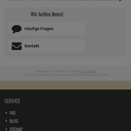
DOWNLOADS
BEWERTUNGEN
UNSER SERVICE
Newsletter anmelden & Vorteile samt 5% Gutschein sichern
ZUM NEWSLETTER ANMELDEN
Ich möchte zukünftig über Trends, Schnäppchen, Gutscheine,
Aktionen und Angebote per E-Mail informiert werden. Diese
Einwilligung kann jederzeit am Ende jeder E-Mail im Newsletter
widerrufen werden. Hier finden Sie unsere
Datenschutzerklärung
.
Wir helfen Ihnen!