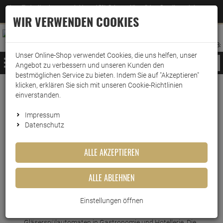
Jetzt für den Newsletter entscheiden und 5% Rabatt auf Ihre nächste Bestellung erhalten
✕
–
Zum Newsletter
WIR VERWENDEN COOKIES
0
0
MERKZETTEL
WARENK
ANMELDEN
AUFKLAPPEN
AUFKLA
ANMELDEN
MERKZETTEL
WARENKORB:
Unser Online-Shop verwendet Cookies, die uns helfen, unser
MENÜ
Angebot zu verbessern und unseren Kunden den
bestmöglichen Service zu bieten. Indem Sie auf "Akzeptieren"
klicken, erklären Sie sich mit unseren Cookie-Richtlinien
Weiter einkaufen
www.wark24.de
Hotel- & Gastrobedarf
einverstanden.
Dr. Becher Becharein
Impressum
Datenschutz
Dr. Becher Becharein
ALLE AKZEPTIEREN
Artikel-Nummer:
10010519
ALLE ABLEHNEN
Einstellungen öffnen