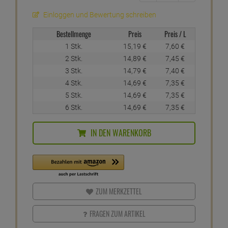
Maschinentypen und ist besonders auf die hohen
Anforderungen im professionellen Einsatz abgestimmt
Er schützt Glas und Dekor und sorgt für ein fleckenfreies,
brillantes Trockenergebnis
Entfernt Lippenstift- oder Kaffeereste gründlich und
schonend
Inhalt: 2L
ab
14,
69
€
1 Liter =
7,
35
€
inkl. MwSt.
zzgl. Versandkosten
Nur noch 7 verfügbar
1-3 Tage Lieferzeit
Einloggen und Bewertung schreiben
Bestellmenge
Preis
Preis / L