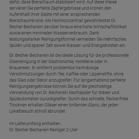
erfordert es nur eine 0,1%ige Dosierung, um von einer
hervorragenden Schmutz- und Fettentfernung zu profitieren
und glänzende Reinigungsergebnisse zu erzielen.
Verabschieden Sie sich dank Dr. Becher Becharein von
unschönen Lippenstiftresten am Glas und genießen Sie das
zufriedene Lächeln Ihrer Gäste, wenn sie mit makellos
glänzenden Gläsern begrüßt werden.
Glasklare Spülergebnisse und Vorteile für die
Gastronomie
Mit dem Dr. Becher Becharein haben Sie einen wirkstarken
Reiniger an der Seite, der nicht nur durch seine hervorragende
Wirkkraft überzeugt. Da er speziell auf die Anforderungen einer
maschinellen Reinigung in professionellen
Gläserspülautomaten abgestimmt wurde, bietet er noch
weitere Vorteile. Dank seiner innovativen Formel wird einer zu
starken Schaumbildung vorgebeugt, womit sich der
Schankverlust reduziert. Zudem sorgt Dr. Becher Becharein
dafür, dass Bierschaum stabilisiert wird. Auf diese Weise
servieren Sie perfekte Zapfergebnisse und krönen den
Aufenthalt Ihrer Gäste mit einer ansprechenden
Bierschaumkrone. Als Hochkonzentrat gewährleistet Dr.