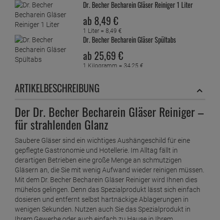
Dr. Becher Becharein Gläser Reiniger 1 Liter
ab
8,
49
€
1 Liter =
8,
49
€
Dr. Becher Becharein Gläser Spültabs
ab
25,
69
€
1 Kilogramm =
34,
25
€
Dr. Becher Bürsten Rein flüssig 1 Liter
ARTIKELBESCHREIBUNG
ab
7,
59
€
1 Liter =
7,
59
€
Der Dr. Becher Becharein Gläser Reiniger –
Dr. Becher Bürsten Rein Pulver Reiniger
für strahlenden Glanz
ab
9,
49
€
1 Kilogramm =
12,
65
€
Saubere Gläser sind ein wichtiges Aushängeschild für eine
Dr. Becher duftendes Urinal-Sieb
gepflegte Gastronomie und Hotellerie. Im Alltag fällt in
ab
6,
69
€
derartigen Betrieben eine große Menge an schmutzigen
Gläsern an, die Sie mit wenig Aufwand wieder reinigen müssen.
1 Stück =
6,
69
€
Dr. Becher Edelstahlpflege 1 Liter
Mit dem Dr. Becher Becharein Gläser Reiniger wird Ihnen dies
mühelos gelingen. Denn das Spezialprodukt lässt sich einfach
ab
15,
69
€
dosieren und entfernt selbst hartnäckige Ablagerungen in
1 Liter =
15,
69
€
wenigen Sekunden. Nutzen auch Sie das Spezialprodukt in
Dr. Becher Eismaschinen-Desinfektionsreiniger
Ihrem Gewerbe oder auch einfach zu Hause in Ihrem