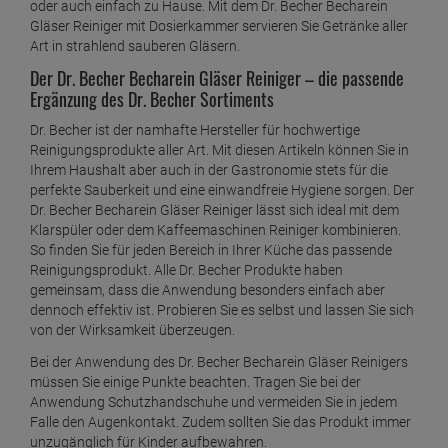
Dr. Becher Geruchsvernichter 750 g
oder auch einfach zu Hause. Mit dem Dr. Becher Becharein
Gläser Reiniger mit Dosierkammer servieren Sie Getränke aller
ab
8,
19
€
Art in strahlend sauberen Gläsern.
1 Liter =
10,
92
€
Dr. Becher Gläser Reiniger Premium 1 Liter
Der Dr. Becher Becharein Gläser Reiniger – die passende
Ergänzung des Dr. Becher Sortiments
ab
8,
99
€
1 Liter =
8,
99
€
Dr. Becher ist der namhafte Hersteller für hochwertige
Dr. Becher Glasflächen Reiniger 500ml
Reinigungsprodukte aller Art. Mit diesen Artikeln können Sie in
Ihrem Haushalt aber auch in der Gastronomie stets für die
ab
3,
89
€
perfekte Sauberkeit und eine einwandfreie Hygiene sorgen. Der
1 Liter =
7,
78
€
Dr. Becher Becharein Gläser Reiniger lässt sich ideal mit dem
Dr. Becher Grill Rein 1 Liter
Klarspüler oder dem Kaffeemaschinen Reiniger kombinieren.
ab
7,
29
€
So finden Sie für jeden Bereich in Ihrer Küche das passende
Reinigungsprodukt. Alle Dr. Becher Produkte haben
1 Liter =
7,
29
€
Dr. Becher Grüne Beckensteine für Urinale 35
gemeinsam, dass die Anwendung besonders einfach aber
stk.
dennoch effektiv ist. Probieren Sie es selbst und lassen Sie sich
von der Wirksamkeit überzeugen.
ab
20,
19
€
Bei der Anwendung des Dr. Becher Becharein Gläser Reinigers
1 Stück =
20,
19
€
Dr. Becher Hände Desinfektion
müssen Sie einige Punkte beachten. Tragen Sie bei der
Anwendung Schutzhandschuhe und vermeiden Sie in jedem
ab
12,
39
€
Falle den Augenkontakt. Zudem sollten Sie das Produkt immer
1 Liter =
12,
39
€
unzugänglich für Kinder aufbewahren.