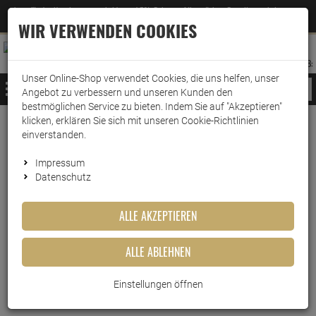
Jetzt für den Newsletter entscheiden und 5% Rabatt auf Ihre nächste Bestellung erhalten
✕
–
Zum Newsletter
WIR VERWENDEN COOKIES
0
0
MERKZETTEL
WARENK
ANMELDEN
AUFKLAPPEN
AUFKLA
ANMELDEN
MERKZETTEL
WARENKORB:
Unser Online-Shop verwendet Cookies, die uns helfen, unser
MENÜ
Angebot zu verbessern und unseren Kunden den
bestmöglichen Service zu bieten. Indem Sie auf "Akzeptieren"
klicken, erklären Sie sich mit unseren Cookie-Richtlinien
Weiter einkaufen
www.wark24.de
Hotel- & Gastrobedarf
einverstanden.
Dr. Becher Becharein Gläser Reiniger
Impressum
Datenschutz
Dr. Becher Becharein Gläser
Reiniger
ALLE AKZEPTIEREN
Artikel-Nummer:
10010521
ALLE ABLEHNEN
Einstellungen öffnen