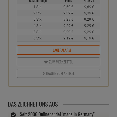
Bestellmenge
Preis
Preis / L
1 Stk.
9,
69
€
9,
69
€
2 Stk.
9,
39
€
9,
39
€
3 Stk.
9,
29
€
9,
29
€
4 Stk.
9,
29
€
9,
29
€
5 Stk.
9,
29
€
9,
29
€
6 Stk.
9,
19
€
9,
19
€
LAGERALARM
ZUM MERKZETTEL
FRAGEN ZUM ARTIKEL
DAS ZEICHNET UNS AUS
Seit 2006 Onlinehandel "made in Germany"