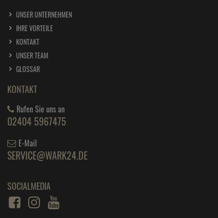
500ml
UNSER UNTERNEHMEN
ab
6,
59
€
IHRE VORTEILE
1 Liter =
13,
18
€
Dr. Becher Sanitärreiniger Konzentrat 1 Liter
KONTAKT
ab
7,
69
€
UNSER TEAM
1 Liter =
7,
69
€
GLOSSAR
Dr. Becher Schimmel Entferner 1 Liter
KONTAKT
ab
6,
99
€
Rufen Sie uns an
1 Liter =
6,
99
€
02404 5967475
Dr. Becher Schnelldesinfektion 1 Liter
ab
11,
29
€
E-Mail
1 Liter =
11,
29
€
SERVICE@WARK24.DE
Dr. Becher Sieb-Einsätze für Urinale
ab
18,
89
€
SOCIALMEDIA
1 Stück =
18,
89
€
Dr. Becher Teppich und Polster Reiniger