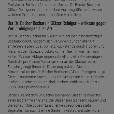
ab
19,
29
€
Partykeller. Bei Wark24 erhalten Sie den Dr. Becher Becharein
Gläser Reiniger in der praktischen Vorratsgröße neben vielen
1 Liter =
19,
29
€
Dr. Becher Entkalkungs- und Reinigungs Tabs
weiteren Produkten des namhaften Herstellers.
ab
10,
79
€
Der Dr. Becher Becharein Gläser Reiniger – wirksam gegen
Verunreinigungen aller Art
1 Liter =
71,
93
€
Dr. Becher Fensterreiniger Konzentrat 1 Liter
Der Dr. Becher Becharein Gläser Reiniger ist ein hochwertiges
ab
6,
49
€
Spezialprodukt, mit dem sich Verunreinigungen aller Art
entfernen lassen. Egal, ob Fett, Rückstände durch Hopfen und
1 Liter =
6,
49
€
Malz, mit dem Spezialprodukt können Sie mit warmem und
Dr. Becher Fritteusen Rein 1kg
kaltem Wasser Ablagerungen schnell und effektiv beseitigen.
Durch die praktische Dosierkammer an der Oberseite der
ab
9,
19
€
Flasche gelingt Ihnen die Dosierung präzise. Die hohe
1 Kilogramm =
9,
19
€
Konzentration des Dr. Becher Becharein Gläser Reinigers sorgt
Dr. Becher Galakor Porzellan Grundreiniger
für eine sparsame Anwendung. Die Menge von einem Liter, die
ab
10,
09
€
in einer Flasche enthalten sind, reichen problemlos für bis zu
5000 Liter Spülwasser aus.
1 Liter =
10,
09
€
Sorgen Sie mit dem Dr. Becher Becharein Gläser Reiniger für
Dr. Becher Geruch weg 500 ml
einen tropfenfreien Glanz. Die Gläser sind glänzend sauber und
ab
12,
59
€
Bierschaum bleibt beim Einschenken besonders stabil.
Begeistern so auch Sie Ihre Gäste im Restaurant oder Hotel
1 Liter =
25,
18
€