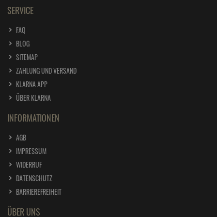
ab
6,
99
€
SERVICE
1 Liter =
13,
98
€
FAQ
Dr. Becher Leitungsrein / 1 Liter
BLOG
ab
8,
19
€
SITEMAP
1 Liter =
8,
19
€
ZAHLUNG UND VERSAND
Dr. Becher Luft Rein Neutralisationsspray 500 ml
KLARNA APP
ab
7,
49
€
ÜBER KLARNA
1 Liter =
14,
98
€
INFORMATIONEN
Dr. Becher Multi Oberflächen Reiniger
ab
7,
49
€
AGB
1 Liter =
7,
49
€
IMPRESSUM
WIDERRUF
Dr. Becher protall Metall Rein 500 ml
DATENSCHUTZ
ab
6,
59
€
BARRIEREFREIHEIT
1 Liter =
13,
18
€
Dr. Becher Reiniger für Ceran Kochflächen
ÜBER UNS