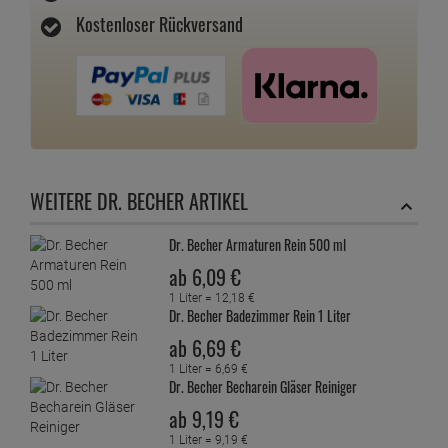
Kostenloser Rückversand
WEITERE DR. BECHER ARTIKEL
Dr. Becher Armaturen Rein 500 ml
ab
6,
09
€
1 Liter =
12,
18
€
Dr. Becher Badezimmer Rein 1 Liter
ab
6,
69
€
1 Liter =
6,
69
€
Dr. Becher Becharein Gläser Reiniger
ab
9,
19
€
1 Liter =
9,
19
€