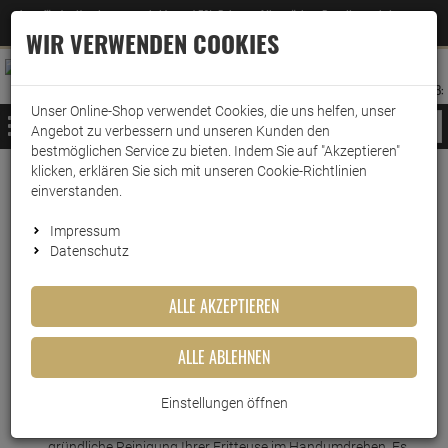
Jetzt für den Newsletter entscheiden und 5% Rabatt auf Ihre nächste Bestellung erhalten
✕
–
Zum Newsletter
WIR VERWENDEN COOKIES
0
0
MERKZETTEL
WARENK
ANMELDEN
AUFKLAPPEN
AUFKLA
ANMELDEN
MERKZETTEL
WARENKORB:
Unser Online-Shop verwendet Cookies, die uns helfen, unser
MENÜ
Angebot zu verbessern und unseren Kunden den
bestmöglichen Service zu bieten. Indem Sie auf "Akzeptieren"
klicken, erklären Sie sich mit unseren Cookie-Richtlinien
Weiter einkaufen
www.wark24.de
Hotel- & Gastrobedarf
einverstanden.
Dr. Becher Fritteusen Rein
Impressum
Datenschutz
Dr. Becher Fritteusen Rein
ALLE AKZEPTIEREN
Artikel-Nummer:
10015673
ALLE ABLEHNEN
Einstellungen öffnen