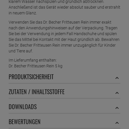
Zubehör. So können Sie unangenehmen Beigeschmack
verhindern, der schnell durch eingebrannte Fettreste entstehen
kann. Zudem ist Ihre Fritteuse wieder hygienisch sauber.
Dr. Becher Fritteusen Rein – kraftvolles Pulver zur
Entfernung von Fettrückständen
Das Dr. Becher Fritteusen Rein ist besonders komfortabel in der
Anwendung und präzise zu dosieren. In einer weißen Flasche
erhalten Sie ein Kilogramm des kraftvollen Pulvers. Für eine
einfache Reinigung lassen Sie das Öl zunächst einmal aus der
Fritteuse ablaufen. Füllen Sie die Maschine anschließend
vollständig mit Wasser auf. Geben Sie danach drei
Verschlusskappen des Dr. Becher Fritteusen Rein pro acht Liter
Wasser hinzu. Dies entspricht einer Menge von circa 60
Gramm. Heizen Sie die Lösung auf 80 Grad auf und lassen Sie
das ganze etwa 15-20 Minuten einwirken. Starke
Verkrustungen können Sie zusätzlich manuell abbürsten.
Anschließend die Fritteuse leeren und mindestens drei Mal mit
klarem Wasser nachspülen und gründlich abtrocknen.
Anschließend ist das Gerät wieder absolut sauber und erstrahlt
in neuem Glanz.
Verwenden Sie das Dr. Becher Fritteusen Rein immer exakt