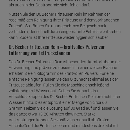
kross und lecker. Doch nach dem Genuss steht die aufwendige
Reinigung der Fritteuse und des gesamten Zubehörs an. Mit
dem Dr. Becher Fritteusen Rein Pulver können Sie diese Arbeit
in Zukunft wesentlich schneller und einfacher erledigen. So
werden die Geräte nicht nur sauber, sondern auch der ranzige
und bittere Beigeschmack der schnell durch alte Fettreste
entstehen kann, gehört der Vergangenheit an. In jedem
Gastronomiebetrieb und auch für Sie zu Hause ist das Mittel
unverzichtbar, wenn Sie regelmäßig Ihre Fritteuse einsetzen.
Dr. Becher Fritteusen Rein – überzeugt durch das große
Öl-Emulgiervermögen
Die Beseitigung von Fettresten ist in vielen Fällen mit einem
großen Aufwand verbunden. Vor allem wenn diese eingebrannt
sind, scheitern viele Reinigungsmittel bei der Entfernung.
Nutzen Sie Dr. Becher Fritteusen Rein und das Pulver wird Sie
durch sein großes Öl-Emulgiervermögen überzeugen. Es bindet
die Fettablagerungen wirksam und dauerhaft. Damit handelt
es sich um einen Power-Reiniger, der sowohl im Heimbereich
als auch in der Gastronomie nicht fehlen darf.
Nutzen Sie den Dr. Becher Fritteusen Rein im Rahmen der
regelmäßigen Reinigung Ihrer Fritteuse und dem vorhandenen