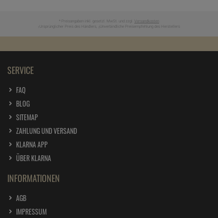
Newsletter anmelden & Vorteile samt 5% Gutschein sichern
ZUM NEWSLETTER ANMELDEN
Ich möchte zukünftig über Trends, Schnäppchen, Gutscheine,
Aktionen und Angebote per E-Mail informiert werden. Diese
Einwilligung kann jederzeit am Ende jeder E-Mail im Newsletter
widerrufen werden. Hier finden Sie unsere
Datenschutzerklärung
.
Wir helfen Ihnen!
Häufige Fragen
Kontakt
* Preisangaben inkl. gesetzl. MwSt. und zzgl.
Versandkosten
Ursprünglicher Preis des Händlers,
Unverbindliche Preisempfehlung des Herstellers
1
2