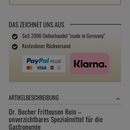
Bestellmenge
Preis
Preis / kg
1 Stk.
37,
19
€
7,
44
€
2 Stk.
36,
89
€
7,
38
€
6 Stk.
36,
69
€
7,
34
€
IN DEN WARENKORB
LAGERALARM
ZUM MERKZETTEL
FRAGEN ZUM ARTIKEL