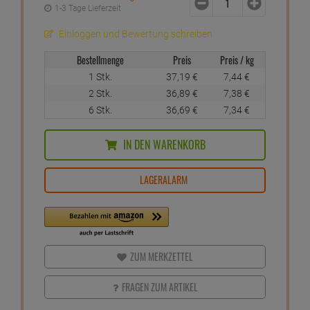
Emulgiervermögen. 60g auf 8l Wasser, 80?°C, 15 Min.
einwirken – für hygienisch saubere Fritteusen
Ob in der Restaurantküche oder im Imbiss: Einfache
Anwendung, zuverlässige Wirkung und hygienisch saubere
Ergebnisse
Für saubere Geräte und puren Genuss bei jeder neuen
Frittierladung
Inhalt: 5kg
ab
36,
69
€
1 Kilogramm =
7,
34
€
inkl. MwSt.
zzgl. Versandkosten
Nur noch 3 verfügbar
1-3 Tage Lieferzeit
Einloggen und Bewertung schreiben