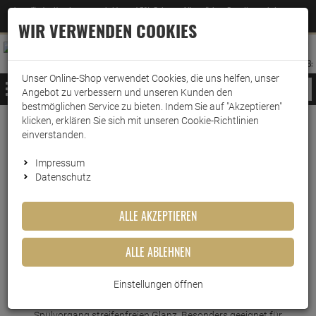
Jetzt für den Newsletter entscheiden und 5% Rabatt auf Ihre nächste Bestellung erhalten
✕
–
Zum Newsletter
WIR VERWENDEN COOKIES
0
0
MERKZETTEL
WARENK
ANMELDEN
AUFKLAPPEN
AUFKLA
ANMELDEN
MERKZETTEL
WARENKORB:
Unser Online-Shop verwendet Cookies, die uns helfen, unser
MENÜ
Angebot zu verbessern und unseren Kunden den
bestmöglichen Service zu bieten. Indem Sie auf "Akzeptieren"
klicken, erklären Sie sich mit unseren Cookie-Richtlinien
Weiter einkaufen
www.wark24.de
Hotel- & Gastrobedarf
einverstanden.
Dr. Becher Galakor F3 Reiniger
Impressum
Datenschutz
Dr. Becher Galakor F3 Reiniger
ALLE AKZEPTIEREN
Artikel-Nummer:
10015679
ALLE ABLEHNEN
Kurzbeschreibung
Einstellungen öffnen
Mit dem Dr. Becher Galakor F3 Reiniger erzielen Sie bei jedem
Spülvorgang streifenfreien Glanz. Besonders geeignet für