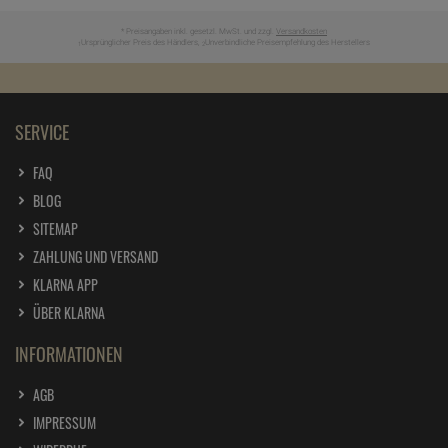
* Preisangaben inkl. gesetzl. MwSt. und zzgl.
Versandkosten
Ursprünglicher Preis des Händlers,
Unverbindliche Preisempfehlung des Herstellers
1
2
SERVICE
FAQ
BLOG
SITEMAP
ZAHLUNG UND VERSAND
KLARNA APP
ÜBER KLARNA
INFORMATIONEN
AGB
IMPRESSUM