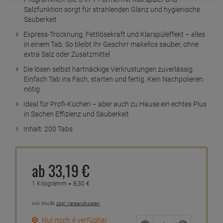
Salzfunktion sorgt für strahlenden Glanz und hygienische
Sauberkeit
Express-Trocknung, Fettlösekraft und Klarspüleffekt – alles
in einem Tab. So bleibt Ihr Geschirr makellos sauber, ohne
extra Salz oder Zusatzmittel
Die lösen selbst hartnäckige Verkrustungen zuverlässig.
Einfach Tab ins Fach, starten und fertig. Kein Nachpolieren
nötig
Ideal für Profi-Küchen – aber auch zu Hause ein echtes Plus
in Sachen Effizienz und Sauberkeit
Inhalt: 200 Tabs
ab
33,
19
€
1 Kilogramm =
8,
30
€
inkl. MwSt.
zzgl. Versandkosten
Nur noch 4 verfügbar