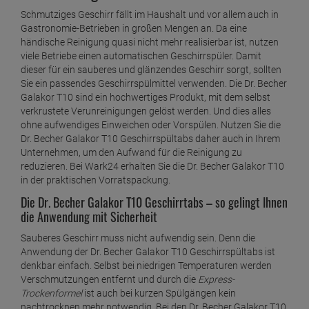
Schmutziges Geschirr fällt im Haushalt und vor allem auch in
Gastronomie-Betrieben in großen Mengen an. Da eine
händische Reinigung quasi nicht mehr realisierbar ist, nutzen
viele Betriebe einen automatischen Geschirrspüler. Damit
dieser für ein sauberes und glänzendes Geschirr sorgt, sollten
Sie ein passendes Geschirrspülmittel verwenden. Die Dr. Becher
Galakor T10 sind ein hochwertiges Produkt, mit dem selbst
verkrustete Verunreinigungen gelöst werden. Und dies alles
ohne aufwendiges Einweichen oder Vorspülen. Nutzen Sie die
Dr. Becher Galakor T10 Geschirrspültabs daher auch in Ihrem
Unternehmen, um den Aufwand für die Reinigung zu
reduzieren. Bei Wark24 erhalten Sie die Dr. Becher Galakor T10
in der praktischen Vorratspackung.
Die Dr. Becher Galakor T10 Geschirrtabs – so gelingt Ihnen
die Anwendung mit Sicherheit
Sauberes Geschirr muss nicht aufwendig sein. Denn die
Anwendung der Dr. Becher Galakor T10 Geschirrspültabs ist
denkbar einfach. Selbst bei niedrigen Temperaturen werden
Verschmutzungen entfernt und durch die
Express-
Trockenformel
ist auch bei kurzen Spülgängen kein
nachtrocknen mehr notwendig. Bei den Dr. Becher Galakor T10