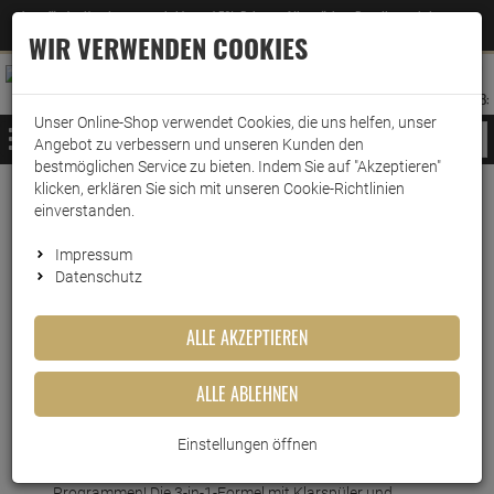
Jetzt für den Newsletter entscheiden und 5% Rabatt auf Ihre nächste Bestellung erhalten
✕
–
Zum Newsletter
WIR VERWENDEN COOKIES
0
0
MERKZETTEL
WARENK
ANMELDEN
AUFKLAPPEN
AUFKLA
ANMELDEN
MERKZETTEL
WARENKORB:
Unser Online-Shop verwendet Cookies, die uns helfen, unser
MENÜ
Angebot zu verbessern und unseren Kunden den
bestmöglichen Service zu bieten. Indem Sie auf "Akzeptieren"
klicken, erklären Sie sich mit unseren Cookie-Richtlinien
Weiter einkaufen
www.wark24.de
Hotel- & Gastrobedarf
einverstanden.
Dr. Becher Galakor T10
Impressum
Datenschutz
Dr. Becher Galakor T10
ALLE AKZEPTIEREN
Artikel-Nummer:
10015682
ALLE ABLEHNEN
Kurzbeschreibung
Einstellungen öffnen
Ohne Vorspülen, ohne Rückstände – selbst bei kurzen
Programmen! Die 3-in-1-Formel mit Klarspüler und