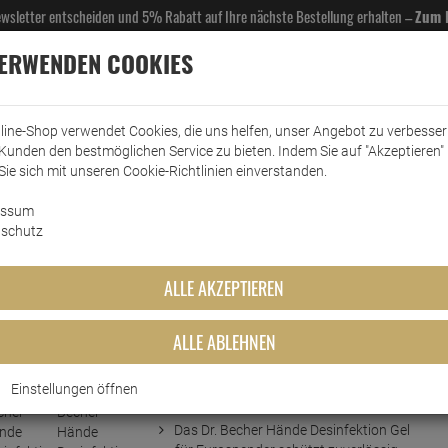
Newsletter entscheiden und 5% Rabatt auf Ihre nächste Bestellung erhalten –
Zum 
VERWENDEN COOKIES
line-Shop verwendet Cookies, die uns helfen, unser Angebot zu verbesse
Kunden den bestmöglichen Service zu bieten. Indem Sie auf "Akzeptieren" 
EL- & GASTROBEDARF
DROGERIE
KÜCHE & HAUSHALT
KFZ
SCANPART
HANS
Sie sich mit unseren Cookie-Richtlinien einverstanden.
essum
r. Becher Hände Desinfektion Gel
schutz
nfektion Gel
ALLE AKZEPTIEREN
ALLE ABLEHNEN
Einstellungen öffnen
Kurzbeschreibung
Das Dr. Becher Hände Desinfektion Gel