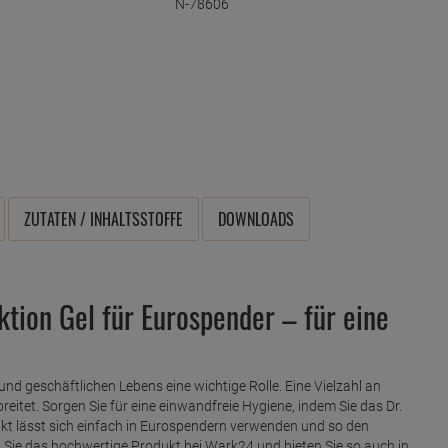
N-78606
ZUTATEN / INHALTSSTOFFE
DOWNLOADS
tion Gel für Eurospender – für eine
 und geschäftlichen Lebens eine wichtige Rolle. Eine Vielzahl an
eitet. Sorgen Sie für eine einwandfreie Hygiene, indem Sie das Dr.
t lässt sich einfach in Eurospendern verwenden und so den
n Sie das hochwertige Produkt bei Wark24 und bieten Sie so auch in