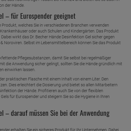
ion der Hände.
el – für Eurospender geeignet
te Produkt, welches Sie in verschiedenen Branchen verwenden
 Krankenhäuser oder auch Schulen und Kindergärten. Das Produkt
 Dabei wirkt das Dr. Becher Hände Desinfektion Gel sicher gegen
a-& Noroviren. Selbst im Lebensmittelbereich können Sie das Produkt
fettende Pflegesubstanzen, damit Sie selbst bei regelmäßiger
t die Anwendung sicher gelingt, sollten Sie die Hände gründlich mit
n einwirken lassen.
der praktischen Flasche mit einem Inhalt von einem Liter. Den
zen. Dies erleichtert die Dosierung und bietet so allen Mitarbeitern
infektion der Hände. Profitieren auch Sie von der flexiblen
Gels für Eurospender und steigern Sie so die Hygiene in Ihren
el – darauf müssen Sie bei der Anwendung
ender erhalten Sie ein sicheres Produkt für Ihr Unternehmen. Dabei