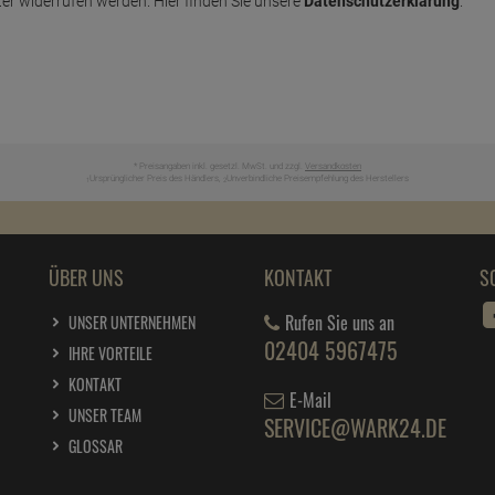
er widerrufen werden. Hier finden Sie unsere
Datenschutzerklärung
.
* Preisangaben inkl. gesetzl. MwSt. und zzgl.
Versandkosten
Ursprünglicher Preis des Händlers,
Unverbindliche Preisempfehlung des Herstellers
1
2
ÜBER UNS
KONTAKT
S
Rufen Sie uns an
UNSER UNTERNEHMEN
02404 5967475
IHRE VORTEILE
KONTAKT
E-Mail
UNSER TEAM
SERVICE@WARK24.DE
GLOSSAR