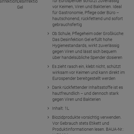
für Eurospender schützt zuverlässig
vor Keimen, Viren und Bakterien. Ideal
für Gastronomie, Pflege oder Büro –
hautschonend, rückfettend und sofort
gebrauchsfertig
Ob Schule, Pflegeheim oder Großküche:
Das Desinfektion Gel erfüllt hohe
Hygienestandards, wirkt zuverlässig
gegen Viren und lässt sich bequem
über handelsübliche Spender dosieren
Es zieht rasch ein, klebt nicht, schützt
wirksam vor Keimen und kann direkt im
Eurospender bereitgestellt werden
Dank rückfettender Inhaltsstoffe ist es
hautfreundlich – und dennoch stark
gegen Viren und Bakterien
Inhalt: 1L
Biozidprodukte vorsichtig verwenden.
Vor Gebrauch stets Etikett und
Produktinformationen lesen. BAUA-Nr.: