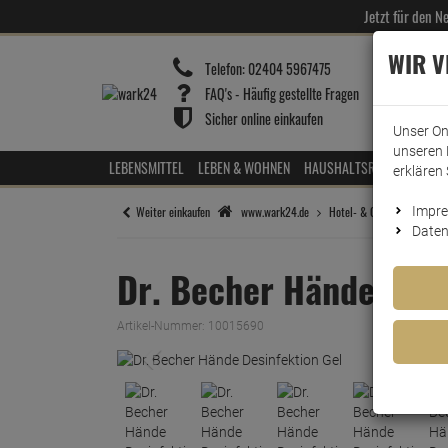
Jetzt für den 
WIR 
Telefon:
02404 5967475
FAQ's - Häufig gestellte Fragen
Sicher online einkaufen
Unser On
unseren 
LEBENSMITTEL
LEBEN & WOHNEN
HAUSHALTSREINIGER
HOT
erklären 
Weiter einkaufen
www.wark24.de
Hotel- & Gastrobedarf
Impr
D
Daten
Dr. Becher Hände Desi
Artikel-Nummer:
10015690