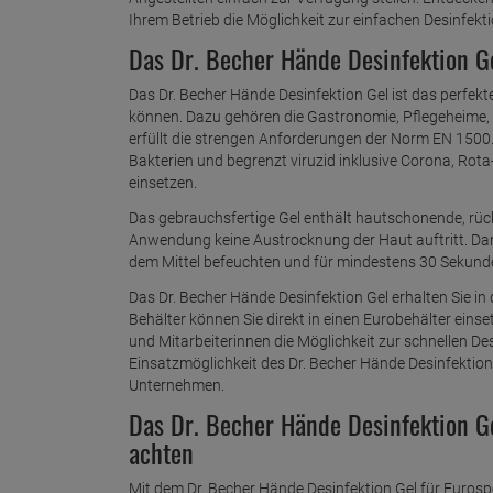
Ihrem Betrieb die Möglichkeit zur einfachen Desinfekt
Das Dr. Becher Hände Desinfektion G
Das Dr. Becher Hände Desinfektion Gel ist das perfek
können. Dazu gehören die Gastronomie, Pflegeheime,
erfüllt die strengen Anforderungen der Norm EN 1500.
Bakterien und begrenzt viruzid inklusive Corona, Rot
einsetzen.
Das gebrauchsfertige Gel enthält hautschonende, rück
Anwendung keine Austrocknung der Haut auftritt. Dami
dem Mittel befeuchten und für mindestens 30 Sekunde
Das Dr. Becher Hände Desinfektion Gel erhalten Sie in 
Behälter können Sie direkt in einen Eurobehälter einset
und Mitarbeiterinnen die Möglichkeit zur schnellen Des
Einsatzmöglichkeit des Dr. Becher Hände Desinfektion 
Unternehmen.
Das Dr. Becher Hände Desinfektion G
achten
Mit dem Dr. Becher Hände Desinfektion Gel für Eurosp