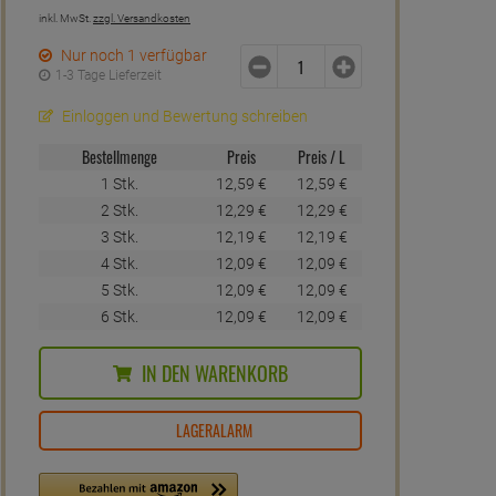
inkl. MwSt.
zzgl. Versandkosten
Nur noch 1 verfügbar
1-3 Tage Lieferzeit
Einloggen und Bewertung schreiben
Bestellmenge
Preis
Preis / L
1 Stk.
12,
59
€
12,
59
€
2 Stk.
12,
29
€
12,
29
€
3 Stk.
12,
19
€
12,
19
€
4 Stk.
12,
09
€
12,
09
€
5 Stk.
12,
09
€
12,
09
€
6 Stk.
12,
09
€
12,
09
€
IN DEN WARENKORB
LAGERALARM