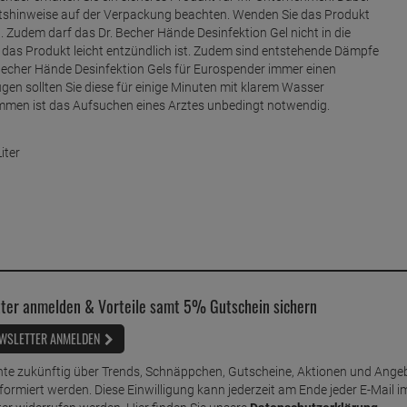
heitshinweise auf der Verpackung beachten. Wenden Sie das Produkt
Zudem darf das Dr. Becher Hände Desinfektion Gel nicht in die
 das Produkt leicht entzündlich ist. Zudem sind entstehende Dämpfe
 Becher Hände Desinfektion Gels für Eurospender immer einen
en sollten Sie diese für einige Minuten mit klarem Wasser
mmen ist das Aufsuchen eines Arztes unbedingt notwendig.
iter
ter anmelden & Vorteile samt 5% Gutschein sichern
WSLETTER ANMELDEN
te zukünftig über Trends, Schnäppchen, Gutscheine, Aktionen und Ange
nformiert werden. Diese Einwilligung kann jederzeit am Ende jeder E-Mail i