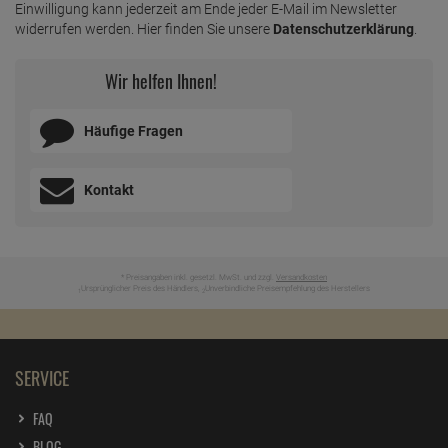
Einwilligung kann jederzeit am Ende jeder E-Mail im Newsletter
widerrufen werden. Hier finden Sie unsere
Datenschutzerklärung
.
Wir helfen Ihnen!
Häufige Fragen
Kontakt
* Preisangaben inkl. gesetzl. MwSt. und zzgl.
Versandkosten
Ursprünglicher Preis des Händlers,
Unverbindliche Preisempfehlung des Herstellers
1
2
SERVICE
FAQ
BLOG