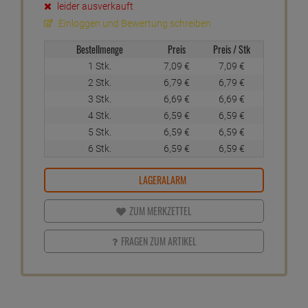
leider ausverkauft
Einloggen und Bewertung schreiben
Bestellmenge
Preis
Preis / Stk
1 Stk.
7,
09
€
7,
09
€
2 Stk.
6,
79
€
6,
79
€
3 Stk.
6,
69
€
6,
69
€
4 Stk.
6,
59
€
6,
59
€
5 Stk.
6,
59
€
6,
59
€
6 Stk.
6,
59
€
6,
59
€
LAGERALARM
ZUM MERKZETTEL
FRAGEN ZUM ARTIKEL