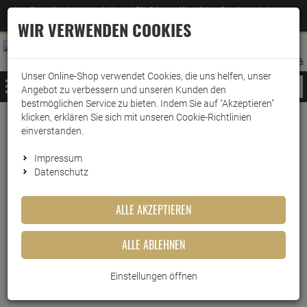
Jetzt für den Newsletter entscheiden und 5% Rabatt auf Ihre nächste Bestellung erhalten
✕
–
Zum Newsletter
WIR VERWENDEN COOKIES
0
0
MERKZETTEL
WARENK
ANMELDEN
AUFKLAPPEN
AUFKLA
ANMELDEN
MERKZETTEL
WARENKORB:
Unser Online-Shop verwendet Cookies, die uns helfen, unser
MENÜ
Angebot zu verbessern und unseren Kunden den
bestmöglichen Service zu bieten. Indem Sie auf "Akzeptieren"
klicken, erklären Sie sich mit unseren Cookie-Richtlinien
Weiter einkaufen
www.wark24.de
Haushaltsreiniger
einverstanden.
Dr. Becher duftendes Urinal-Sieb Ocean
Impressum
Datenschutz
Dr. Becher duftendes Urinal-
Sieb Ocean
ALLE AKZEPTIEREN
Artikel-Nummer:
10014070
ALLE ABLEHNEN
Einstellungen öffnen
Kurzbeschreibung