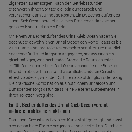
Zigaretten zu entsorgen. Nach den Betriebsstunden
erschweren Ihnen Spritzer die Reinigungsarbeit und
verursachen damit unnötige Kosten. Ein Dr. Becher duftendes
Urinal-Sieb Ocean bereitet all diesen Problemen dank seiner
genialen Konstruktion ein Ende.
Mit einem Dr. Becher duftendes Urinal-Sieb Ocean haben Sie
gegenüber gewöhnlichen Urinal-Sieben den Vorteil, dass es bis
zu 30 Tage lang Ihre Toilette angenehm beduftet. Der natürlich
riechende Duft wird langsam abgegeben, sodass einen ein
gleichmäßiges, wohlriechendes Aroma die Räumlichkeiten
erfüllt. Dabei erinnert der Duft Ocean an eine frische Brise am
Strand. Trotz der Intensität, die sämtliche anderen Gerüche
effektiv abdeckt, wirkt der Duft niemals aufdringlich oder lästig.
Die praktische Kombination aus nützlichem Urinal-Sieb und
Duftspender sorgt dafür, dass keine weiteren Duftelemente in
Ihren Toiletten nötig sind.
Ein Dr. Becher duftendes Urinal-Sieb Ocean vereint
mehrere praktische Funktionen
Das Urinal-Sieb ist aus flexiblem Kunststoff gefertigt und passt
sich deshalb der Form eines jeden Urinals perfekt an. Durch die
genaue Passform verhindert das Sieb Verstopfungen, die