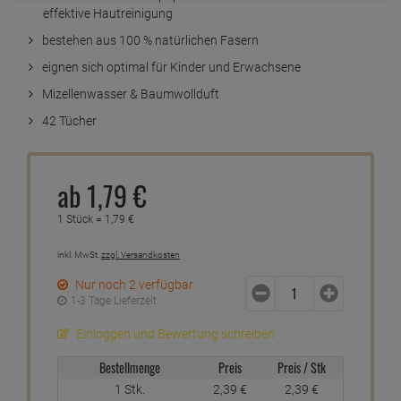
effektive Hautreinigung
bestehen aus 100 % natürlichen Fasern
eignen sich optimal für Kinder und Erwachsene
Mizellenwasser & Baumwollduft
42 Tücher
ab
1,
79
€
1 Stück =
1,
79
€
inkl. MwSt.
zzgl. Versandkosten
Nur noch 2 verfügbar
1-3 Tage Lieferzeit
Einloggen und Bewertung schreiben
Bestellmenge
Preis
Preis / Stk
1 Stk.
2,
39
€
2,
39
€