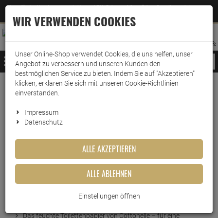
Jetzt für den Newsletter entscheiden und 5% Rabatt auf Ihre nächste Bestellung erhalten
✕
–
Zum Newsletter
WIR VERWENDEN COOKIES
0
0
MERKZETTEL
WARENK
ANMELDEN
AUFKLAPPEN
AUFKLA
ANMELDEN
MERKZETTEL
WARENKORB:
Unser Online-Shop verwendet Cookies, die uns helfen, unser
MENÜ
Angebot zu verbessern und unseren Kunden den
bestmöglichen Service zu bieten. Indem Sie auf "Akzeptieren"
klicken, erklären Sie sich mit unseren Cookie-Richtlinien
Weiter einkaufen
www.wark24.de
Drogerie
Drogerieartikel
Feuchtes Toilettenpapier
einverstanden.
Cottonelle feuchtes Toilettenpapier Mizellenwasser
Impressum
Datenschutz
Cottonelle feuchtes
ALLE AKZEPTIEREN
Toilettenpapier Mizellenwasser
ALLE ABLEHNEN
Artikel-Nummer:
10015302
Kurzbeschreibung
Einstellungen öffnen
Das feuchte Toilettenpapier von Cottonelle – für eine