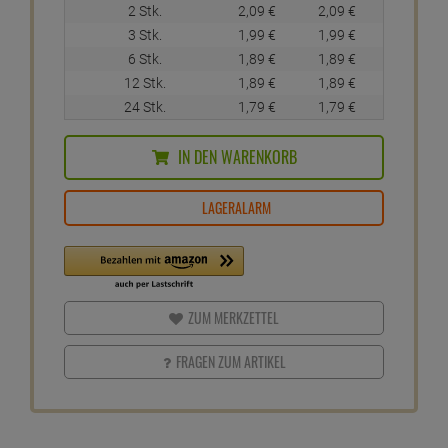
2 Stk.
2,
09
€
2,
09
€
3 Stk.
1,
99
€
1,
99
€
6 Stk.
1,
89
€
1,
89
€
12 Stk.
1,
89
€
1,
89
€
24 Stk.
1,
79
€
1,
79
€
IN DEN WARENKORB
LAGERALARM
ZUM MERKZETTEL
FRAGEN ZUM ARTIKEL