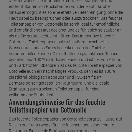
Mizellenwasser zieht Unreinheiten wie ein Magnet an und
entfernt Spuren von Rückständen von der Haut. Darüber
hinaus ermöglicht es so eine effektive Tiefenreinigung, ohne die
Haut dabei zu beanspruchen oder auszutrocknen. Das feuchte
Toilettenpapier von Cottonelle ist somit ideal für empfindliche
und empfindliche Haut geeignet und es fühlt sich so sauber an,
als ob Sie gerade geduscht hätten. Das innovative feuchte
Cottonelle-Toilettenpapier löst sich außerdem schnell in
Wasser auf, sodass Sie es bedenkenlos in der Toilette
herunterspülen können. Die enthaltenen plastikfreien Tücher
bestehen aus 100 % natürlichen Fasern und ist frei von Alkohol
und Farbstoffen. Obendrein ist das feuchte Toilettenpapier von
Cotonelle auch ein nachhaltiges Produkt, denn es ist 100 %
plastikfrei, biologisch abbaubar und FSC-zertifiziert.
Dermatologisch getestet, ph-Hautneutral und die ideale
Ergänzung zum trockenen Toilettenpapier für eine
vollkommene Sauberkeit.
Anwendungshinweise für das feuchte
Toilettenpapier von Cottonelle
Das feuchte Toilettenpapier von Cottonelle sorgt zu Hause, auf
Reisen oder unterwegs für eine frischere und schonendere
Reinigung. Eine ideale Ergänzung zum normalen