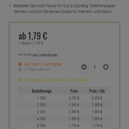
Bestellen Sie noch heute Ihr Gut & Günstig Toilettenpapier
Sensitiv und tun Sie etwas Gutes für Mensch und Natur.
ab
1,
79
€
1 Stück =
1,
79
€
inkl. MwSt.
zzgl. Versandkosten
Nur noch 2 verfügbar
1-3 Tage Lieferzeit
Einloggen und Bewertung schreiben
Bestellmenge
Preis
Preis / Stk
1 Stk.
2,
29
€
2,
29
€
2 Stk.
1,
99
€
1,
99
€
3 Stk.
1,
89
€
1,
89
€
4 Stk.
1,
89
€
1,
89
€
5 Stk.
1,
79
€
1,
79
€