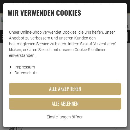
Jetzt für den Newsletter entscheiden und 5% Rabatt auf Ihre nächste Bestellung erhalten
✕
–
Zum Newsletter
WIR VERWENDEN COOKIES
0
0
MERKZETTEL
WARENK
ANMELDEN
AUFKLAPPEN
AUFKLA
ANMELDEN
MERKZETTEL
WARENKORB:
Unser Online-Shop verwendet Cookies, die uns helfen, unser
MENÜ
Angebot zu verbessern und unseren Kunden den
bestmöglichen Service zu bieten. Indem Sie auf "Akzeptieren"
klicken, erklären Sie sich mit unseren Cookie-Richtlinien
Weiter einkaufen
www.wark24.de
Drogerie
Drogerieartikel
Feuchtes Toilettenpapier
einverstanden.
Gut & Günstig feuchtes Toilettenpapier frisch & s…
Impressum
Datenschutz
Gut & Günstig feuchtes
ALLE AKZEPTIEREN
Toilettenpapier frisch & sanft
Sensitiv
ALLE ABLEHNEN
Artikel-Nummer:
10017511
Einstellungen öffnen