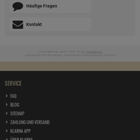
Häufige Fragen
Kontakt
* Preisangaben inkl. gesetzl. MwSt. und zzgl.
Versandkosten
Ursprünglicher Preis des Händlers,
Unverbindliche Preisempfehlung des Herstellers
1
2
SERVICE
FAQ
BLOG
SITEMAP
ZAHLUNG UND VERSAND
KLARNA APP
ÜBER KLARNA