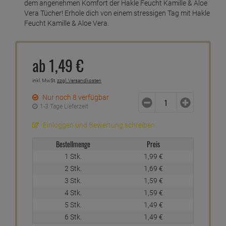
dem angenehmen Komfort der Hakle Feucht Kamille & Aloe
Vera Tücher! Erhole dich von einem stressigen Tag mit Hakle
Feucht Kamille & Aloe Vera.
ab
1,
49
€
inkl. MwSt.
zzgl. Versandkosten
Nur noch 8 verfügbar
1-3 Tage Lieferzeit
Einloggen und Bewertung schreiben
Bestellmenge
Preis
1 Stk.
1,
99
€
2 Stk.
1,
69
€
3 Stk.
1,
59
€
4 Stk.
1,
59
€
5 Stk.
1,
49
€
6 Stk.
1,
49
€