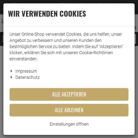
Jetzt für den Newsletter entscheiden und 5% Rabatt auf Ihre nächste Bestellung erhalten
✕
–
Zum Newsletter
WIR VERWENDEN COOKIES
0
0
MERKZETTEL
WARENK
ANMELDEN
AUFKLAPPEN
AUFKLA
ANMELDEN
MERKZETTEL
WARENKORB:
Unser Online-Shop verwendet Cookies, die uns helfen, unser
MENÜ
Angebot zu verbessern und unseren Kunden den
bestmöglichen Service zu bieten. Indem Sie auf "Akzeptieren"
klicken, erklären Sie sich mit unseren Cookie-Richtlinien
Weiter einkaufen
www.wark24.de
Drogerie
Drogerieartikel
Feuchtes Toilettenpapier
einverstanden.
Hakle Feucht Kamille & Aloe Vera
Impressum
Datenschutz
Hakle Feucht Kamille & Aloe
Vera
ALLE AKZEPTIEREN
Artikel-Nummer:
10011686
ALLE ABLEHNEN
Einstellungen öffnen
Kurzbeschreibung