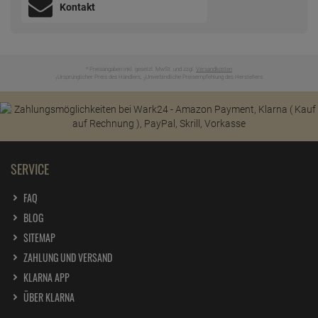
Kontakt
* Preisangaben inkl. gesetzl. MwSt. und zzgl.
Versandkosten
Ursprünglicher Preis des Händlers,
Unverbindliche Preisempfehlung des Herstellers
1
2
SERVICE
FAQ
BLOG
SITEMAP
ZAHLUNG UND VERSAND
KLARNA APP
ÜBER KLARNA