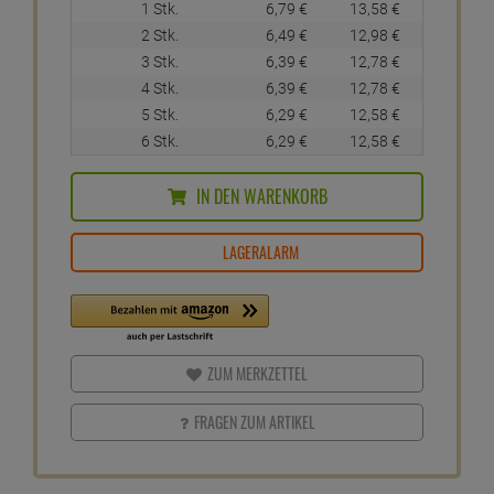
1 Stk.
6,
79
€
13,
58
€
2 Stk.
6,
49
€
12,
98
€
3 Stk.
6,
39
€
12,
78
€
4 Stk.
6,
39
€
12,
78
€
5 Stk.
6,
29
€
12,
58
€
6 Stk.
6,
29
€
12,
58
€
IN DEN WARENKORB
LAGERALARM
ZUM MERKZETTEL
FRAGEN ZUM ARTIKEL