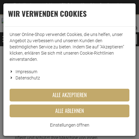
Jetzt für den Newsletter entscheiden und 5% Rabatt auf Ihre nächste Bestellung erhalten
✕
–
Zum Newsletter
WIR VERWENDEN COOKIES
0
0
MERKZETTEL
WARENK
ANMELDEN
AUFKLAPPEN
AUFKLA
ANMELDEN
MERKZETTEL
WARENKORB:
Unser Online-Shop verwendet Cookies, die uns helfen, unser
MENÜ
Angebot zu verbessern und unseren Kunden den
bestmöglichen Service zu bieten. Indem Sie auf "Akzeptieren"
klicken, erklären Sie sich mit unseren Cookie-Richtlinien
Weiter einkaufen
www.wark24.de
Drogerie
einverstanden.
Durgol Waschmaschinen Reiniger & Entkalker 500ml
Impressum
Datenschutz
Durgol Waschmaschinen
Reiniger & Entkalker 500ml
ALLE AKZEPTIEREN
Artikel-Nummer:
10014728
ALLE ABLEHNEN
Kurzbeschreibung
Einstellungen öffnen
Der durgol Waschmaschinen Reiniger & Entkalker reinigt,
pflegt und schützt Ihre Maschine von innen