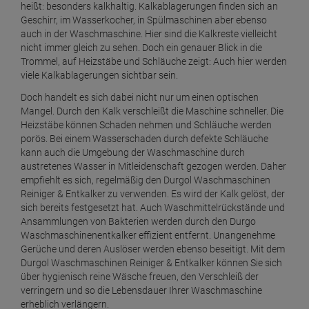
heißt: besonders kalkhaltig. Kalkablagerungen finden sich an
Geschirr, im Wasserkocher, in Spülmaschinen aber ebenso
auch in der Waschmaschine. Hier sind die Kalkreste vielleicht
nicht immer gleich zu sehen. Doch ein genauer Blick in die
Trommel, auf Heizstäbe und Schläuche zeigt: Auch hier werden
viele Kalkablagerungen sichtbar sein.
Doch handelt es sich dabei nicht nur um einen optischen
Mangel. Durch den Kalk verschleißt die Maschine schneller. Die
Heizstäbe können Schaden nehmen und Schläuche werden
porös. Bei einem Wasserschaden durch defekte Schläuche
kann auch die Umgebung der Waschmaschine durch
austretenes Wasser in Mitleidenschaft gezogen werden. Daher
empfiehlt es sich, regelmäßig den Durgol Waschmaschinen
Reiniger & Entkalker zu verwenden. Es wird der Kalk gelöst, der
sich bereits festgesetzt hat. Auch Waschmittelrückstände und
Ansammlungen von Bakterien werden durch den Durgo
Waschmaschinenentkalker effizient entfernt. Unangenehme
Gerüche und deren Auslöser werden ebenso beseitigt. Mit dem
Durgol Waschmaschinen Reiniger & Entkalker können Sie sich
über hygienisch reine Wäsche freuen, den Verschleiß der
verringern und so die Lebensdauer Ihrer Waschmaschine
erheblich verlängern.