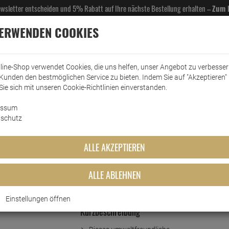
Newsletter entscheiden und 5% Rabatt auf Ihre nächste Bestellung erhalten –
Zum 
VERWENDEN COOKIES
line-Shop verwendet Cookies, die uns helfen, unser Angebot zu verbesse
Kunden den bestmöglichen Service zu bieten. Indem Sie auf "Akzeptieren" 
EL- & GASTROBEDARF
DROGERIE
KÜCHE & HAUSHALT
KFZ
SCANPART
HANS
Sie sich mit unseren Cookie-Richtlinien einverstanden.
essum
re Reine Sauerstoffbleiche
schutz
auerstoffbleiche
ALLE AKZEPTIEREN
ALLE ABLEHNEN
Einstellungen öffnen
Kurzbeschreibung