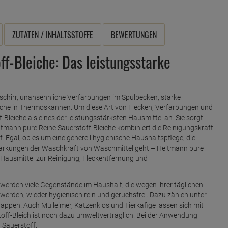
ZUTATEN / INHALTSSTOFFE
BEWERTUNGEN
f-Bleiche: Das leistungsstarke
eschirr, unansehnliche Verfärbungen im Spülbecken, starke
che in Thermoskannen. Um diese Art von Flecken, Verfärbungen und
f-Bleiche als eines der leistungsstärksten Hausmittel an. Sie sorgt
tmann pure Reine Sauerstoff-Bleiche kombiniert die Reinigungskraft
. Egal, ob es um eine generell hygienische Haushaltspflege, die
tärkungen der Waschkraft von Waschmittel geht – Heitmann pure
es Hausmittel zur Reinigung, Fleckentfernung und
erden viele Gegenstände im Haushalt, die wegen ihrer täglichen
rden, wieder hygienisch rein und geruchsfrei. Dazu zählen unter
pen. Auch Mülleimer, Katzenklos und Tierkäfige lassen sich mit
stoff-Bleich ist noch dazu umweltverträglich. Bei der Anwendung
d Sauerstoff.