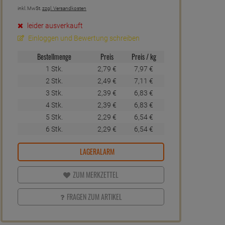
inkl. MwSt.
zzgl. Versandkosten
leider ausverkauft
Einloggen und Bewertung schreiben
Bestellmenge
Preis
Preis / kg
1 Stk.
2,
79
€
7,
97
€
2 Stk.
2,
49
€
7,
11
€
3 Stk.
2,
39
€
6,
83
€
4 Stk.
2,
39
€
6,
83
€
5 Stk.
2,
29
€
6,
54
€
6 Stk.
2,
29
€
6,
54
€
LAGERALARM
ZUM MERKZETTEL
FRAGEN ZUM ARTIKEL