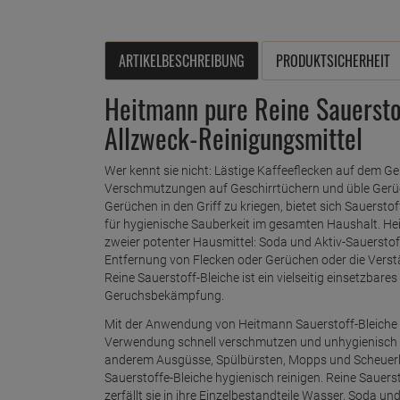
ARTIKELBESCHREIBUNG
PRODUKTSICHERHEIT
Heitmann pure Reine Sauerstof
Allzweck-Reinigungsmittel
Wer kennt sie nicht: Lästige Kaffeeflecken auf dem G
Verschmutzungen auf Geschirrtüchern und üble Gerü
Gerüchen in den Griff zu kriegen, bietet sich Sauerstof
für hygienische Sauberkeit im gesamten Haushalt. Hei
zweier potenter Hausmittel: Soda und Aktiv-Sauerstoff
Entfernung von Flecken oder Gerüchen oder die Vers
Reine Sauerstoff-Bleiche ist ein vielseitig einsetzbar
Geruchsbekämpfung.
Mit der Anwendung von Heitmann Sauerstoff-Bleiche w
Verwendung schnell verschmutzen und unhygienisch we
anderem Ausgüsse, Spülbürsten, Mopps und Scheuerlap
Sauerstoffe-Bleiche hygienisch reinigen. Reine Sauer
zerfällt sie in ihre Einzelbestandteile Wasser, Soda un