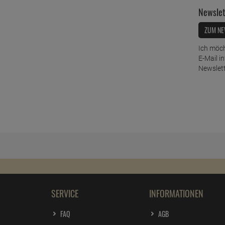
Newslet
ZUM NE
Ich möch
E-Mail i
Newslett
SERVICE
INFORMATIONEN
FAQ
AGB