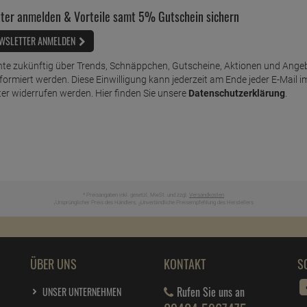
ter anmelden & Vorteile samt 5% Gutschein sichern
WSLETTER ANMELDEN
te zukünftig über Trends, Schnäppchen, Gutscheine, Aktionen und Ange
nformiert werden. Diese Einwilligung kann jederzeit am Ende jeder E-Mail i
er widerrufen werden. Hier finden Sie unsere
Datenschutzerklärung
.
* Preisangaben inkl. gesetzl. MwSt. und zzgl.
Versandkosten
Ursprünglicher Preis des Händlers,
Unverbindliche Preisempfehlung des Herstellers
1
2
ÜBER UNS
KONTAKT
S
Rufen Sie uns an
UNSER UNTERNEHMEN