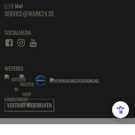
E-Mail
SERVICE@WARK24.DE
SOCIALMEDIA
WEITERES
VERTRAG WIDERRUFEN
Wark24 - Ihr kompetenter Partner für Küche und Haushalt