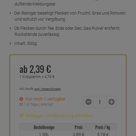
duftende Kleidungsse
Der Reiniger beseitigt Flecken von Frucht, Gras und Rotwein
und schützt vor Vergilbung
Ob Flecken durch Tee, Erde oder Deo: Das Pulver entfernt
Rückstände zuverlässig
Inhalt: 500g
ab
2,
39
€
1 Kilogramm =
4,
78
€
inkl. MwSt.
zzgl. Versandkosten
Nur noch 1 verfügbar
1-3 Tage Lieferzeit
Einloggen und Bewertung schreiben
Bestellmenge
Preis
Preis / kg
1 Stk.
2,
89
€
5,
78
€