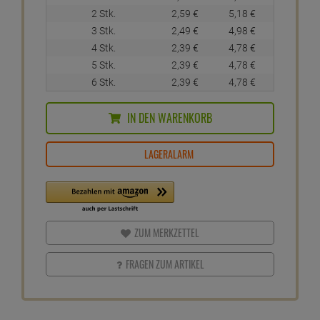
2 Stk.
2,
59
€
5,
18
€
3 Stk.
2,
49
€
4,
98
€
4 Stk.
2,
39
€
4,
78
€
5 Stk.
2,
39
€
4,
78
€
6 Stk.
2,
39
€
4,
78
€
IN DEN WARENKORB
LAGERALARM
ZUM MERKZETTEL
FRAGEN ZUM ARTIKEL