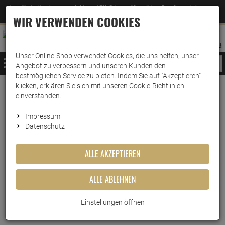
Jetzt für den Newsletter entscheiden und 5% Rabatt auf Ihre nächste Bestellung erhalten
✕
–
Zum Newsletter
WIR VERWENDEN COOKIES
0
0
MERKZETTEL
WARENK
ANMELDEN
AUFKLAPPEN
AUFKLA
ANMELDEN
MERKZETTEL
WARENKORB:
Unser Online-Shop verwendet Cookies, die uns helfen, unser
MENÜ
Angebot zu verbessern und unseren Kunden den
bestmöglichen Service zu bieten. Indem Sie auf "Akzeptieren"
klicken, erklären Sie sich mit unseren Cookie-Richtlinien
Heitmann Fleckentferner Pure
einverstanden.
Oxi Power Weiss 500g
Impressum
Datenschutz
Artikel-Nummer:
10015009
ALLE AKZEPTIEREN
ALLE ABLEHNEN
Einstellungen öffnen