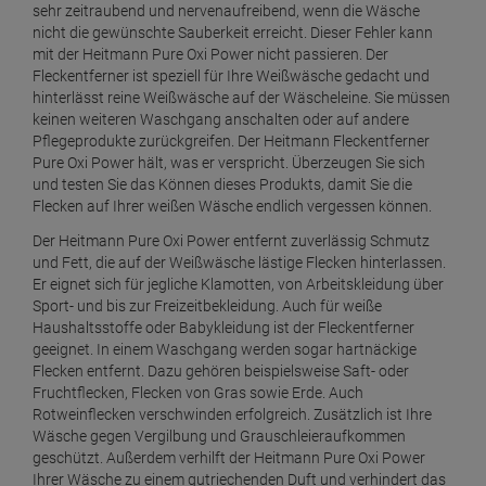
sehr zeitraubend und nervenaufreibend, wenn die Wäsche
nicht die gewünschte Sauberkeit erreicht. Dieser Fehler kann
mit der Heitmann Pure Oxi Power nicht passieren. Der
Fleckentferner ist speziell für Ihre Weißwäsche gedacht und
hinterlässt reine Weißwäsche auf der Wäscheleine. Sie müssen
keinen weiteren Waschgang anschalten oder auf andere
Pflegeprodukte zurückgreifen. Der Heitmann Fleckentferner
Pure Oxi Power hält, was er verspricht. Überzeugen Sie sich
und testen Sie das Können dieses Produkts, damit Sie die
Flecken auf Ihrer weißen Wäsche endlich vergessen können.
Der Heitmann Pure Oxi Power entfernt zuverlässig Schmutz
und Fett, die auf der Weißwäsche lästige Flecken hinterlassen.
Er eignet sich für jegliche Klamotten, von Arbeitskleidung über
Sport- und bis zur Freizeitbekleidung. Auch für weiße
Haushaltsstoffe oder Babykleidung ist der Fleckentferner
geeignet. In einem Waschgang werden sogar hartnäckige
Flecken entfernt. Dazu gehören beispielsweise Saft- oder
Fruchtflecken, Flecken von Gras sowie Erde. Auch
Rotweinflecken verschwinden erfolgreich. Zusätzlich ist Ihre
Wäsche gegen Vergilbung und Grauschleieraufkommen
geschützt. Außerdem verhilft der Heitmann Pure Oxi Power
Ihrer Wäsche zu einem gutriechenden Duft und verhindert das