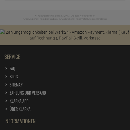
* Preisangaben inkl. gesetzl. MwSt. und zzgl.
Versandkosten
Ursprünglicher Preis des Händlers,
Unverbindliche Preisempfehlung des Herstellers
1
2
SERVICE
FAQ
BLOG
SITEMAP
ZAHLUNG UND VERSAND
KLARNA APP
ÜBER KLARNA
INFORMATIONEN