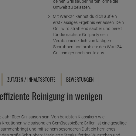
deinen Grill sauber halten, ohne die
Umwelt zu belasten.
Mit Wark24 kannst du dich auf ein
erstklassiges Ergebnis verlassen. Dein
Grill wird strahlend sauber und bereit
für die nächste Grillparty sein.
Verabschiede dich von lästigem
Schrubben und probiere den Wark24
Grillreiniger noch heute aus.
ZUTATEN / INHALTSSTOFFE
BEWERTUNGEN
effiziente Reinigung in wenigen
ahr über Grillsaison sein. Von beliebten Klassikern wie
reationen wie saisonalen Gemüsespießen: Grillen ist eine gesellige
zusammenbringt und mit seinem besonderen Duft ein herrliches
 das große Schrubben: Marinierte Steaks, fettige Würstchen und