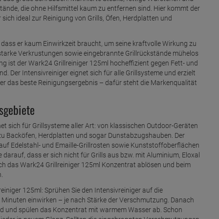
tände, die ohne Hilfsmittel kaum zu entfernen sind. Hier kommt der
r sich ideal zur Reinigung von Grills, Öfen, Herdplatten und
 dass er kaum Einwirkzeit braucht, um seine kraftvolle Wirkung zu
st starke Verkrustungen sowie eingebrannte Grillrückstände mühelos
 ist der Wark24 Grillreiniger 125ml hocheffizient gegen Fett- und
 Der Intensivreiniger eignet sich für alle Grillsysteme und erzielt
r das beste Reinigungsergebnis – dafür steht die Markenqualität
sgebiete
et sich für Grillsysteme aller Art: von klassischen Outdoor-Geräten
 hin zu Backöfen, Herdplatten und sogar Dunstabzugshauben. Der
e auf Edelstahl- und Emaille-Grillrosten sowie Kunststoffoberflächen
darauf, dass er sich nicht für Grills aus bzw. mit Aluminium, Eloxal
urch das Wark24 Grillreiniger 125ml Konzentrat ablösen und beim
.
niger 125ml: Sprühen Sie den Intensivreiniger auf die
0 Minuten einwirken – je nach Stärke der Verschmutzung. Danach
nd und spülen das Konzentrat mit warmem Wasser ab. Schon