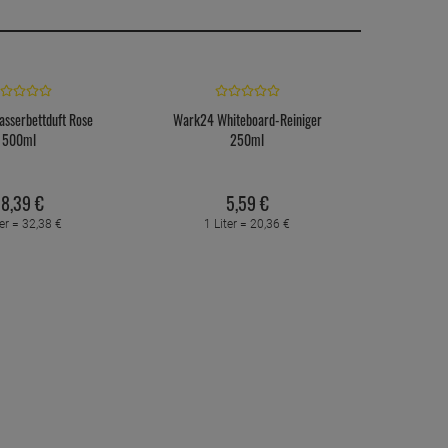
sserbettduft Rose
Wark24 Whiteboard-Reiniger
500ml
250ml
18,
39
€
5,
59
€
ter =
32,
38
€
1 Liter =
20,
36
€