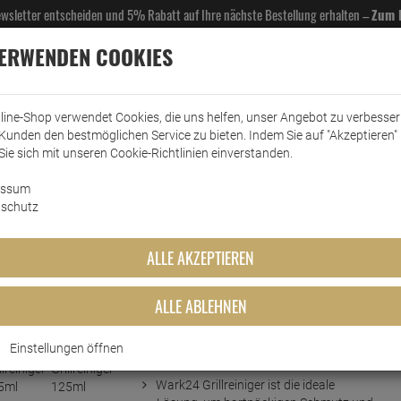
Newsletter entscheiden und 5% Rabatt auf Ihre nächste Bestellung erhalten –
Zum 
VERWENDEN COOKIES
line-Shop verwendet Cookies, die uns helfen, unser Angebot zu verbesse
Kunden den bestmöglichen Service zu bieten. Indem Sie auf "Akzeptieren" 
EL- & GASTROBEDARF
DROGERIE
KÜCHE & HAUSHALT
KFZ
SCANPART
HANS
Sie sich mit unseren Cookie-Richtlinien einverstanden.
dukte
essum
Wark24 Grillreiniger 125ml
schutz
125ml
ALLE AKZEPTIEREN
ALLE ABLEHNEN
Einstellungen öffnen
Kurzbeschreibung
Wark24 Grillreiniger ist die ideale