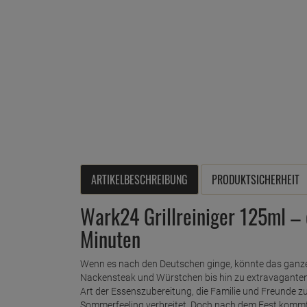
ARTIKELBESCHREIBUNG
PRODUKTSICHERHEIT
Wark24 Grillreiniger 125ml – 
Minuten
Wenn es nach den Deutschen ginge, könnte das ganze J
Nackensteak und Würstchen bis hin zu extravaganten K
Art der Essenszubereitung, die Familie und Freunde 
Sommerfeeling verbreitet. Doch nach dem Fest kommt