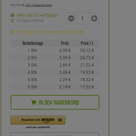
inkl. MwSt.
zzgl. Versandkosten
Mehr als 10 verfügbar
1-3 Tage Lieferzeit
Einloggen und Bewertung schreiben
Bestellmenge
Preis
Preis / L
1 Stk.
4,
39
€
35,
12
€
2 Stk.
3,
09
€
24,
72
€
3 Stk.
2,
69
€
21,
52
€
4 Stk.
2,
49
€
19,
92
€
5 Stk.
2,
29
€
18,
32
€
6 Stk.
2,
19
€
17,
52
€
IN DEN WARENKORB