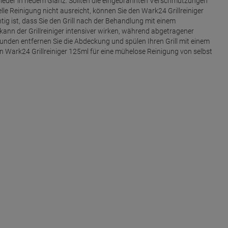
le wieder in neuem Glanz. Sollten die eingebrannten Verschmutzungen
lle Reinigung nicht ausreicht, können Sie den Wark24 Grillreiniger
ig ist, dass Sie den Grill nach der Behandlung mit einem
ann der Grillreiniger intensiver wirken, während abgetragener
nden entfernen Sie die Abdeckung und spülen Ihren Grill mit einem
rk24 Grillreiniger 125ml für eine mühelose Reinigung von selbst