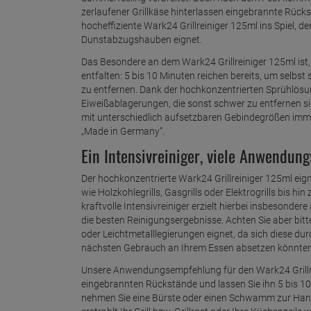
zerlaufener Grillkäse hinterlassen eingebrannte Rücks
hocheffiziente Wark24 Grillreiniger 125ml ins Spiel, de
Dunstabzugshauben eignet.
Das Besondere an dem Wark24 Grillreiniger 125ml ist,
entfalten: 5 bis 10 Minuten reichen bereits, um selb
zu entfernen. Dank der hochkonzentrierten Sprühlösung
Eiweißablagerungen, die sonst schwer zu entfernen sind.
mit unterschiedlich aufsetzbaren Gebindegrößen imme
„Made in Germany“.
Ein Intensivreiniger, viele Anwendung
Der hochkonzentrierte Wark24 Grillreiniger 125ml eign
wie Holzkohlegrills, Gasgrills oder Elektrogrills bis
kraftvolle Intensivreiniger erzielt hierbei insbesonder
die besten Reinigungsergebnisse. Achten Sie aber bitte 
oder Leichtmetalllegierungen eignet, da sich diese d
nächsten Gebrauch an Ihrem Essen absetzen könnten
Unsere Anwendungsempfehlung für den Wark24 Grillrei
eingebrannten Rückstände und lassen Sie ihn 5 bis 1
nehmen Sie eine Bürste oder einen Schwamm zur Ha