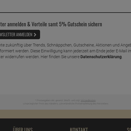
ter anmelden & Vorteile samt 5% Gutschein sichern
WSLETTER ANMELDEN
te zukünftig über Trends, Schnäppchen, Gutscheine, Aktionen und Ange
nformiert werden. Diese Einwilligung kann jederzeit am Ende jeder E-Mail i
er widerrufen werden. Hier finden Sie unsere
Datenschutzerklärung
.
* Preisangaben inkl. gesetzl. MwSt. und zzgl.
Versandkosten
Ursprünglicher Preis des Händlers,
Unverbindliche Preisempfehlung des Herstellers
1
2
ÜBER UNS
KONTAKT
S