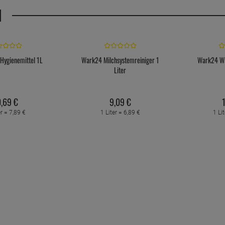
H
ygienemittel 1L
Wark24 Milchsystemreiniger 1
Wark24 Wa
Liter
,
69
€
9,
09
€
er =
7,
89
€
1 Liter =
6,
89
€
1 Li