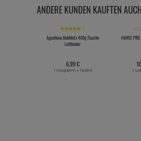
ANDERE KUNDEN KAUFTEN AUC
5
AguaNova BubbleEx 400g Flasche
HANSE PRO H
Luftbinder
6,
99
€
10
1 Kilogramm =
16,
98
€
1 Lit