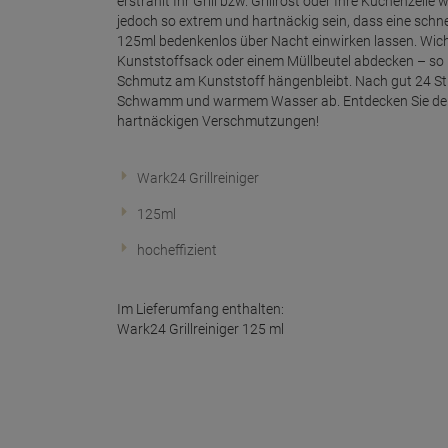
erstrahlt Ihr Grill bzw. Grillrost oder Ihre Küchenzei
jedoch so extrem und hartnäckig sein, dass eine schne
125ml bedenkenlos über Nacht einwirken lassen. Wicht
Kunststoffsack oder einem Müllbeutel abdecken – so k
Schmutz am Kunststoff hängenbleibt. Nach gut 24 Stu
Schwamm und warmem Wasser ab. Entdecken Sie den Wa
hartnäckigen Verschmutzungen!
Wark24 Grillreiniger
125ml
hocheffizient
Im Lieferumfang enthalten:
Wark24 Grillreiniger 125 ml