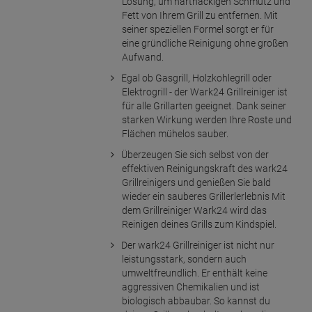
Lösung, um hartnäckigen Schmutz und
Fett von Ihrem Grill zu entfernen. Mit
seiner speziellen Formel sorgt er für
eine gründliche Reinigung ohne großen
Aufwand.
Egal ob Gasgrill, Holzkohlegrill oder
Elektrogrill - der Wark24 Grillreiniger ist
für alle Grillarten geeignet. Dank seiner
starken Wirkung werden Ihre Roste und
Flächen mühelos sauber.
Überzeugen Sie sich selbst von der
effektiven Reinigungskraft des wark24
Grillreinigers und genießen Sie bald
wieder ein sauberes Grillerlerlebnis Mit
dem Grillreiniger Wark24 wird das
Reinigen deines Grills zum Kindspiel.
Der wark24 Grillreiniger ist nicht nur
leistungsstark, sondern auch
umweltfreundlich. Er enthält keine
aggressiven Chemikalien und ist
biologisch abbaubar. So kannst du