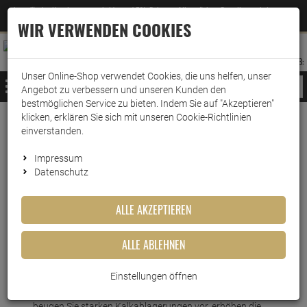
Jetzt für den Newsletter entscheiden und 5% Rabatt auf Ihre nächste Bestellung erhalten
✕
–
Zum Newsletter
WIR VERWENDEN COOKIES
0
0
MERKZETTEL
WARENK
ANMELDEN
AUFKLAPPEN
AUFKLA
ANMELDEN
MERKZETTEL
WARENKORB:
Unser Online-Shop verwendet Cookies, die uns helfen, unser
MENÜ
Angebot zu verbessern und unseren Kunden den
bestmöglichen Service zu bieten. Indem Sie auf "Akzeptieren"
klicken, erklären Sie sich mit unseren Cookie-Richtlinien
Weiter einkaufen
www.wark24.de
Küche & Haushalt
einverstanden.
WMF Flüssigentkalker 750ml
Impressum
Datenschutz
WMF Flüssigentkalker 750ml
ALLE AKZEPTIEREN
Artikel-Nummer:
10013649
ALLE ABLEHNEN
Kurzbeschreibung
Einstellungen öffnen
Durch den regelmäßigen Einsatz des WMF Flüssigentkalkers
beugen Sie starken Kalkablagerungen vor, erhöhen die