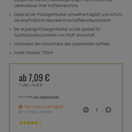
Lebensdauer Ihrer Kaffeemaschine
Dabei ist der Flüssigentkalker umweltverträglich und schont
die empfindlichen Bauteile Ihres Kaffeevollautomaten
Der ergiebige Flüssigentkalker wurde speziell für
Qualitätsvollautomaten von WMF entwickelt
Verbessert den Geschmack des zubereiteten Kaffees
Inhalt Flasche: 750ml
ab
7,
09
€
1 Liter =
9,
45
€
inkl. MwSt.
zzgl. Versandkosten
Nur noch 3 verfügbar
1-3 Tage Lieferzeit
5