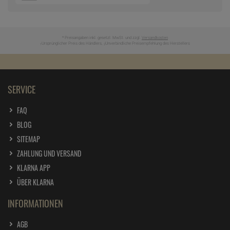
* Preisangaben inkl. gesetzl. MwSt. und zzgl.
Versandkosten
Ursprünglicher Preis des Händlers,
Unverbindliche Preisempfehlung des Herstellers
1
2
SERVICE
FAQ
BLOG
SITEMAP
ZAHLUNG UND VERSAND
KLARNA APP
ÜBER KLARNA
INFORMATIONEN
AGB