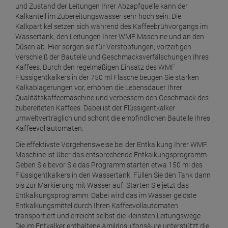
und Zustand der Leitungen Ihrer Abzapfquelle kann der
Kalkanteil im Zubereitungswasser sehr hoch sein. Die
Kalkpartikel setzen sich während des Kaffeebrühvorgangs im
Wassertank, den Leitungen Ihrer WMF Maschine und an den
Düsen ab. Hier sorgen sie für Verstopfungen, vorzeitigen
Verschleiß der Bauteile und Geschmacksverfälschungen Ihres
Kaffees. Durch den regelmäßigen Einsatz des WMF
Flüssigentkalkers in der 750 ml Flasche beugen Sie starken
Kalkablagerungen vor, erhöhen die Lebensdauer Ihrer
Qualitätskaffeemaschine und verbessern den Geschmack des
zubereiteten Kaffees. Dabei ist der Flüssigentkalker
umweltverträglich und schont die empfindlichen Bauteile Ihres
Kaffeevollautomaten.
Die effektivste Vorgehensweise bei der Entkalkung Ihrer WMF
Maschine ist über das entsprechende Entkalkungsprogramm.
Geben Sie bevor Sie das Programm starten etwa 150 ml des
Flüssigentkalkers in den Wassertank. Füllen Sie den Tank dann
bis zur Markierung mit Wasser auf. Starten Sie jetzt das
Entkalkungsprogramm. Dabei wird das im Wasser gelöste
Entkalkungsmittel durch Ihren Kaffeevollautomaten
transportiert und erreicht selbst die kleinsten Leitungswege.
Die im Entkalker enthaltene Amildosulfonsäure unterstützt die