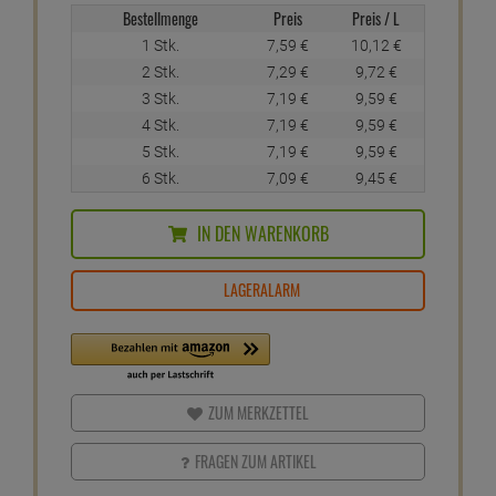
Bestellmenge
Preis
Preis / L
1 Stk.
7,
59
€
10,
12
€
2 Stk.
7,
29
€
9,
72
€
3 Stk.
7,
19
€
9,
59
€
4 Stk.
7,
19
€
9,
59
€
5 Stk.
7,
19
€
9,
59
€
6 Stk.
7,
09
€
9,
45
€
IN DEN WARENKORB
LAGERALARM
ZUM MERKZETTEL
FRAGEN ZUM ARTIKEL