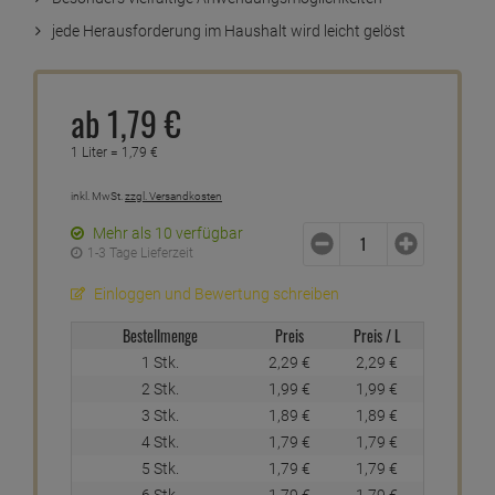
jede Herausforderung im Haushalt wird leicht gelöst
ab
1,
79
€
1 Liter =
1,
79
€
inkl. MwSt.
zzgl. Versandkosten
Mehr als 10 verfügbar
1-3 Tage Lieferzeit
Einloggen und Bewertung schreiben
Bestellmenge
Preis
Preis / L
1 Stk.
2,
29
€
2,
29
€
2 Stk.
1,
99
€
1,
99
€
3 Stk.
1,
89
€
1,
89
€
4 Stk.
1,
79
€
1,
79
€
5 Stk.
1,
79
€
1,
79
€
6 Stk.
1,
79
€
1,
79
€