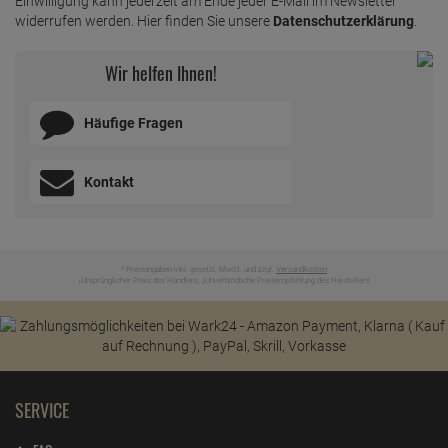
Einwilligung kann jederzeit am Ende jeder E-Mail im Newsletter
widerrufen werden. Hier finden Sie unsere
Datenschutzerklärung
.
Wir helfen Ihnen!
Häufige Fragen
Kontakt
* Preisangaben inkl. gesetzl. MwSt. und zzgl.
Versandkosten
Ursprünglicher Preis des Händlers,
Unverbindliche Preisempfehlung des Herstellers
1
2
SERVICE