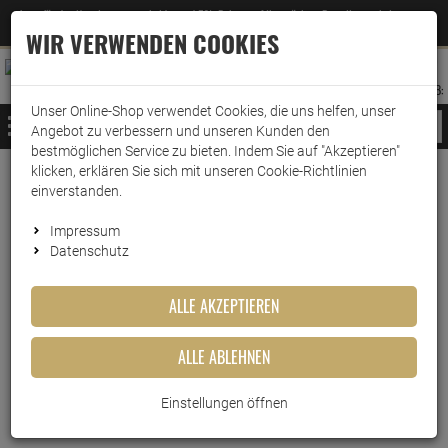
Jetzt für den Newsletter entscheiden und 5% Rabatt auf Ihre nächste Bestellung erhalten
✕
–
Zum Newsletter
WIR VERWENDEN COOKIES
0
0
MERKZETTEL
WARENK
ANMELDEN
AUFKLAPPEN
AUFKLA
ANMELDEN
MERKZETTEL
WARENKORB:
Unser Online-Shop verwendet Cookies, die uns helfen, unser
MENÜ
Angebot zu verbessern und unseren Kunden den
bestmöglichen Service zu bieten. Indem Sie auf "Akzeptieren"
klicken, erklären Sie sich mit unseren Cookie-Richtlinien
Weiter einkaufen
www.wark24.de
Haushaltsreiniger
Grundreinigung
Allzweckreiniger
einverstanden.
Ajax Allzweckreiniger Frühlingsblume 1 Liter
Impressum
Datenschutz
Ajax Allzweckreiniger
Frühlingsblume 1 Liter
ALLE AKZEPTIEREN
Artikel-Nummer:
10015467
ALLE ABLEHNEN
Einstellungen öffnen