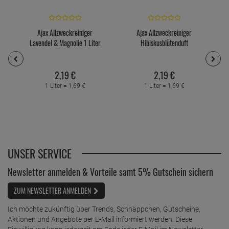
Ajax Allzweckreiniger
Ajax Allzweckreiniger
Lavendel & Magnolie 1 Liter
Hibiskusblütenduft
2,
19
€
2,
19
€
1 Liter =
1,
69
€
1 Liter =
1,
69
€
UNSER SERVICE
Newsletter anmelden & Vorteile samt 5% Gutschein sichern
ZUM NEWSLETTER ANMELDEN
Ich möchte zukünftig über Trends, Schnäppchen, Gutscheine,
Aktionen und Angebote per E-Mail informiert werden. Diese